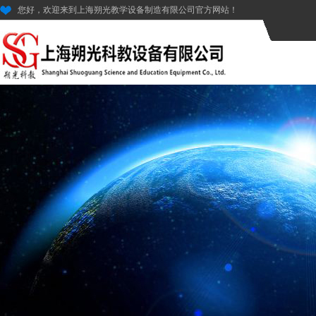
您好，欢迎来到上海朔光教学设备制造有限公司官方网站！