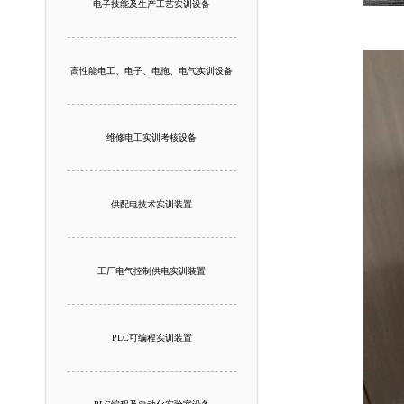
电子技能及生产工艺实训设备
高性能电工、电子、电拖、电气实训设备
维修电工实训考核设备
供配电技术实训装置
工厂电气控制供电实训装置
PLC可编程实训装置