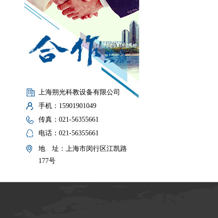
上海朔光科教设备有限公司
手机：15901901049
传真：021-56355661
电话：021-56355661
地 址：上海市闵行区江凯路
177号