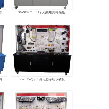
众
SG-SJ32丰田5A发动机电路搭接板
田）
SG-SJ35汽车车身电器系统示教板