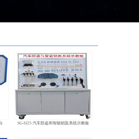
台
SG-SJ25 汽车防盗和智能钥匙系统示教板