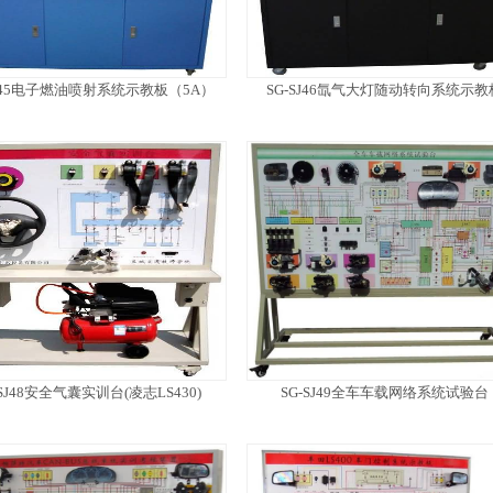
SJ45电子燃油喷射系统示教板（5A）
SG-SJ46氙气大灯随动转向系统示教
-SJ48安全气囊实训台(凌志LS430)
SG-SJ49全车车载网络系统试验台