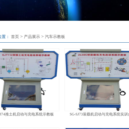
>
>
位置：
首页
产品展示
汽车示教板
-SJ74推土机启动与充电系统示教板
SG-SJ73装载机启动与充电系统实训