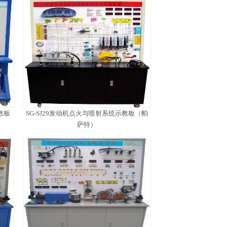
教板
SG-SJ29发动机点火与喷射系统示教板（帕
萨特）