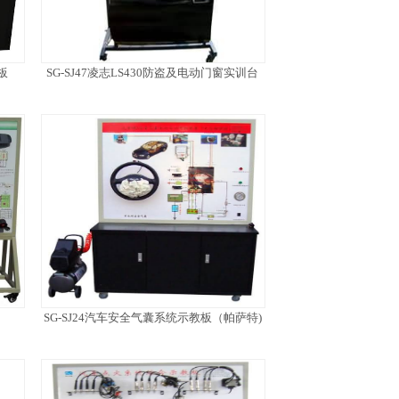
板
SG-SJ47凌志LS430防盗及电动门窗实训台
SG-SJ24汽车安全气囊系统示教板（帕萨特)