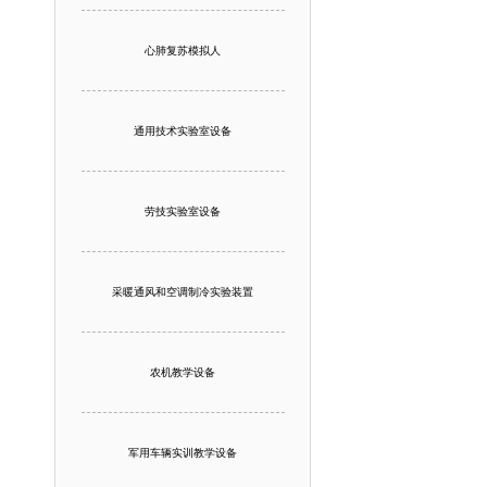
心肺复苏模拟人
通用技术实验室设备
劳技实验室设备
采暖通风和空调制冷实验装置
农机教学设备
军用车辆实训教学设备