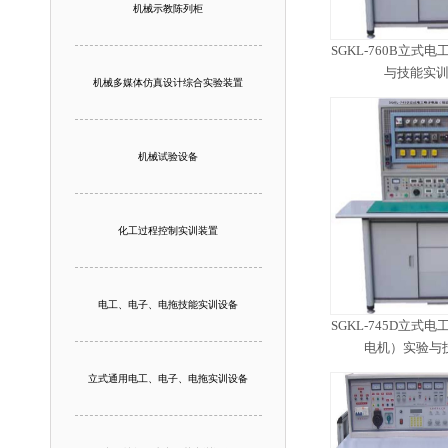
机械示教陈列柜
SGKL-760B立
与技能实
机械多媒体仿真设计综合实验装置
机械试验设备
化工过程控制实训装置
电工、电子、电拖技能实训设备
SGKL-745D立
电机）实验与
立式通用电工、电子、电拖实训设备