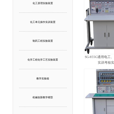
化工原理实验装置
化工单元操作实训装置
制药工程实验装置
SG-855G通用电
化学工程化学工艺实验装置
实训考核
教学实验箱
机械创新教学模型