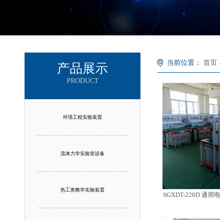
当前位置：
首页
产品展示
PRODUCT
环境工程实验装置
流体力学实验室设备
热工类教学实验装置
SGXDT-228D 