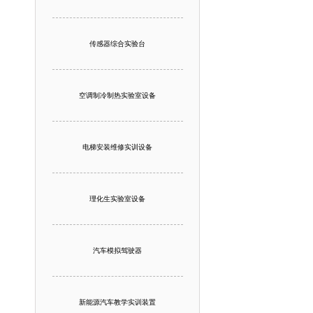
传感器综合实验台
空调制冷制热实验室设备
电梯安装维修实训设备
理化生实验室设备
汽车模拟驾驶器
新能源汽车教学实训装置