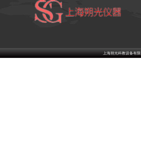
上海朔光科教设备有限公司w