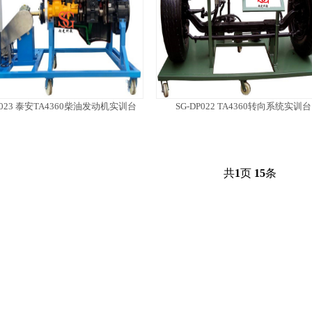
P023 泰安TA4360柴油发动机实训台
SG-DP022 TA4360转向系统实训台
共
1
页
15
条