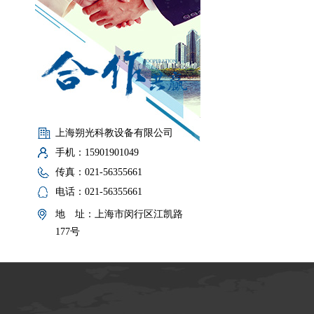
上海朔光科教设备有限公司
手机：15901901049
传真：021-56355661
电话：021-56355661
地 址：上海市闵行区江凯路
177号