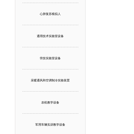
心肺复苏模拟人
通用技术实验室设备
劳技实验室设备
采暖通风和空调制冷实验装置
农机教学设备
军用车辆实训教学设备