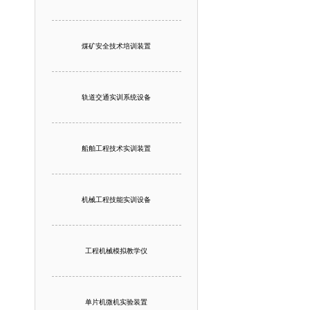
煤矿安全技术培训装置
轨道交通实训系统设备
船舶工程技术实训装置
机械工程技能实训设备
工程机械模拟教学仪
单片机微机实验装置