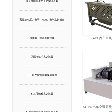
电子技能及生产工艺实训设备
高性能电工、电子、电拖、电气实训设备
SG-P1 汽车
维修电工实训考核设备
供配电技术实训装置
工厂电气控制供电实训装置
PLC可编程实训装置
SG-P4 汽车空调