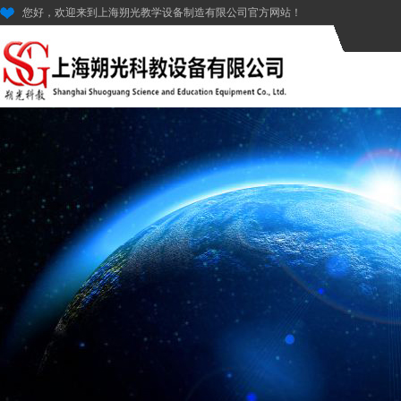
您好，欢迎来到上海朔光教学设备制造有限公司官方网站！