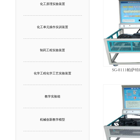
化工原理实验装置
化工单元操作实训装置
制药工程实验装置
SG-8111帕
化学工程化学工艺实验装置
教学实验箱
机械创新教学模型