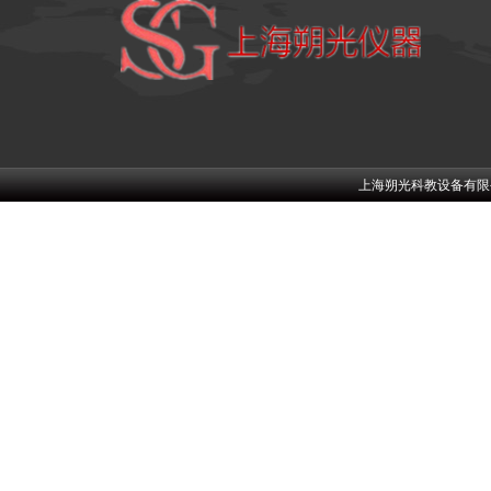
上海朔光科教设备有限公司w