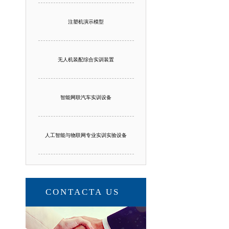
注塑机演示模型
无人机装配综合实训装置
智能网联汽车实训设备
人工智能与物联网专业实训实验设备
CONTACTA US