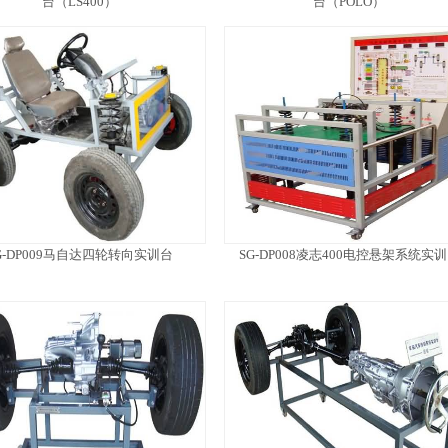
台（LS400）
台（POLO）
G-DP009马自达四轮转向实训台
SG-DP008凌志400电控悬架系统实