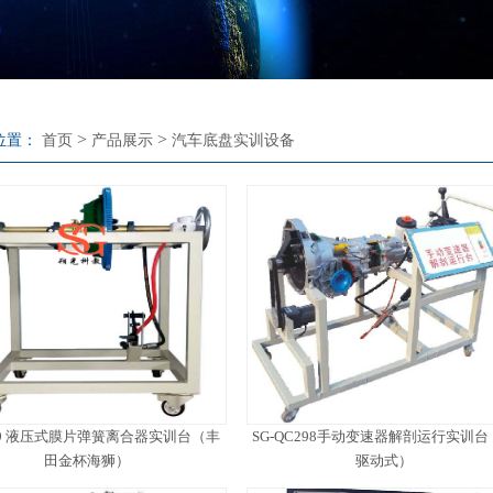
>
>
位置：
首页
产品展示
汽车底盘实训设备
LH9 液压式膜片弹簧离合器实训台（丰
SG-QC298手动变速器解剖运行实训台
田金杯海狮）
驱动式）