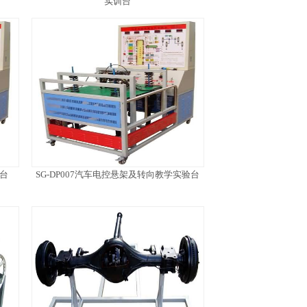
实训台
训台
SG-DP007汽车电控悬架及转向教学实验台