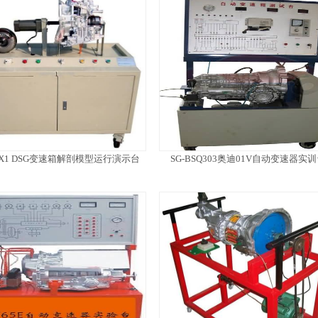
BSX1 DSG变速箱解剖模型运行演示台
SG-BSQ303奥迪01V自动变速器实