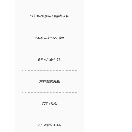
汽车发动机拆装及翻转架设备
汽车整车综合实训系统
透明汽车教学模型
汽车程控电教板
汽车示教板
汽车驾校培训设备