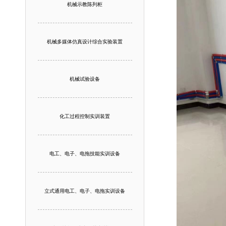
机械示教陈列柜
机械多媒体仿真设计综合实验装置
机械试验设备
化工过程控制实训装置
电工、电子、电拖技能实训设备
立式通用电工、电子、电拖实训设备