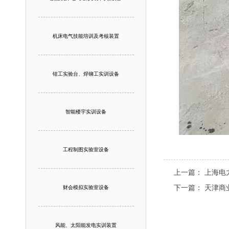
机床电气技能培训及考核装置
钳工实验台、焊铆工实训设备
智能楼宇实训设备
工程制图实验室设备
上一篇：
上海电
下一篇：
天津商
财会模拟实验室设备
风能、太阳能发电实训装置