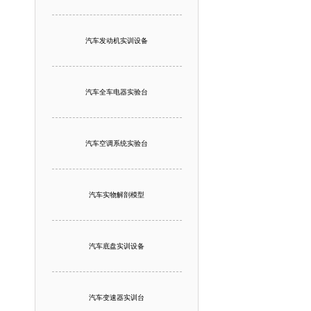
汽车发动机实训设备
汽车全车电器实验台
汽车空调系统实验台
汽车实物解剖模型
汽车底盘实训设备
汽车变速器实训台