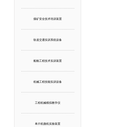
煤矿安全技术培训装置
轨道交通实训系统设备
船舶工程技术实训装置
机械工程技能实训设备
工程机械模拟教学仪
单片机微机实验装置