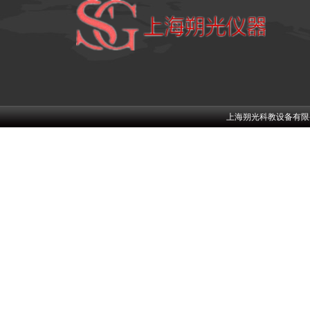
上海朔光科教设备有限公司w