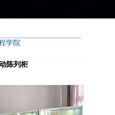
程学院
1
传动陈列柜