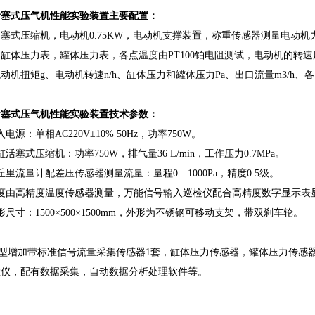
活塞式压气机性能实验装置主要配置：
塞式压缩机，电动机0.75KW，电动机支撑装置，称重传感器测量电动
缸体压力表，罐体压力表，各点温度由PT100铂电阻测试，电动机的转
动机扭矩g、电动机转速n/h、缸体压力和罐体压力Pa、出口流量m3/h、
活塞式压气机性能实验装置技术参数：
电源：单相AC220V±10% 50Hz，功率750W。
缸活塞式压缩机：功率750W，排气量36 L/min，工作压力0.7MPa。
丘里流量计配差压传感器测量流量：量程0—1000Pa，精度0.5级。
温度由高精度温度传感器测量，万能信号输入巡检仪配合高精度数字显示表
形尺寸：1500×500×1500mm，外形为不锈钢可移动支架，带双刹车轮。
I型增加带标准信号流量采集传感器1套，缸体压力传感器，罐体压力传感
检仪，配有数据采集，自动数据分析处理软件等。