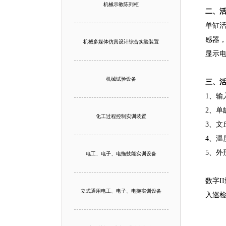
机械示教陈列柜
二、
单缸活
感器，
机械多媒体仿真设计综合实验装置
显示电
机械试验设备
三、
1、输入
2、单
化工过程控制实训装置
3、文
4、
5、外
电工、电子、电拖技能实训设备
数字I
立式通用电工、电子、电拖实训设备
入巡