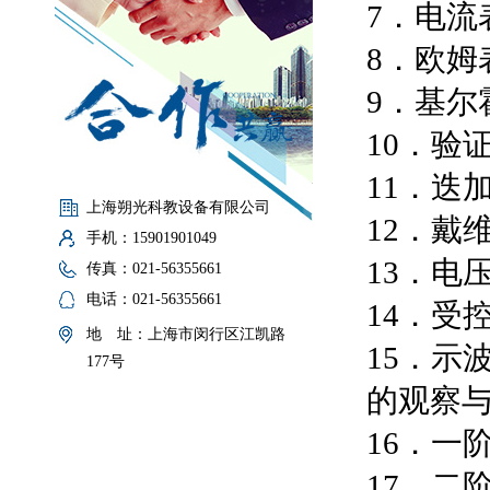
7．电流
8．欧姆
9．基尔
10．验
11．迭
上海朔光科教设备有限公司
12．戴
手机：15901901049
13．电
传真：021-56355661
电话：021-56355661
14．受
地 址：上海市闵行区江凯路
15．示
177号
的观察
16．一
17．二