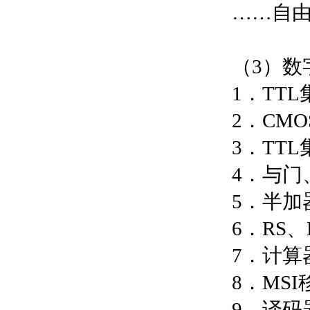
……自
（3）数
1．TT
2．CM
3．TT
4．与门
5．半加
6．RS
7．计算
8．MS
9．译码