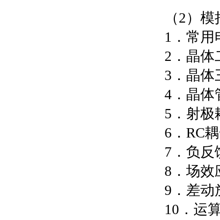
（2）模
1．常用
2．晶体
3．晶体
4．晶体
5．射极
6．RC
7．负反
8．场效
9．差动
10．运