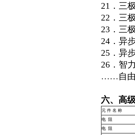
21．三
22．三
23．三
24．异
25．异
26．智
……自
六、高
元 件 名 称
电 阻
电 阻