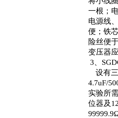
将小线
一根；电
电源线
便；铁芯
险丝便
变压器
3、SGD
设有三组高
4.7u
实验所
位器及1
99999.