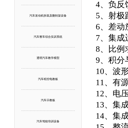
4、负反
5、射极
汽车发动机拆装及翻转架设备
6、差动
7、集成
汽车整车综合实训系统
8、比
9、积
透明汽车教学模型
10、波
汽车程控电教板
11、有
12、电
汽车示教板
13、集
14、集
汽车驾校培训设备
15、整