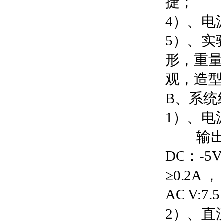
捷；
4）、
5）、
形，重
观，造
B、系统
1）、电源
输出： D
DC：-5
≥0.2
AC V:7.
2）、直流