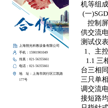
机等组
(一)SG
控制屏
供交流
测试仪
上海朔光科教设备有限公司
1、主
手机：15901901049
1.1 
传真：021-56355661
电话：021-56355661
台三相同
地 址：上海市闵行区江凯路
三只单
177号
调交流
接短路
只指针