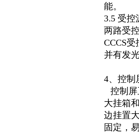
能。
3.5 受
两路受控
CCCS
并有发
4、控制
控制屏正
大挂箱
边挂置
固定，