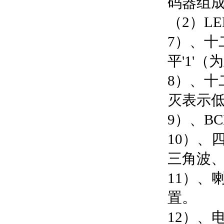
码器组
（2）LE
7）、十
平'1'
8）、十
灭表示低
9）、B
10）、
三角波
11）、
置。
12）、