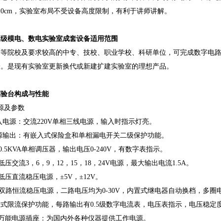
10cm，实验室布局不受设备高度限制，有利于讲师讲解。
高级模电、数电实验室成套设备适用范围
高等院校及要求较高的中专、技校、职业学校、科研单位，可完成数字电
验。是现有实验室更新换代或新建扩建实验室的理想产品。
实验台构成与性能
源及参数
输入电源：交流220V单相三线电源，输入时指示灯亮。
电源输出：有嵌入式保险盒和单相漏电开关二级保护功能。
0.5KVA单相调压器，输出电压0-240V，有数字表指示。
低压交流3，6，9，12，15，18，24V电源，最大输出电流1.5A。
低压直流稳压电源，±5V，±12V。
双路恒流稳压电源，二路电压均为0-30V，内置式继电器自动换档，多圈
式限流保护功能，每路输出有0.5级数字电流表，电压表指示，电压稳定度＜1
：万能电源插座：为国内外各种仪器提供工作电源。