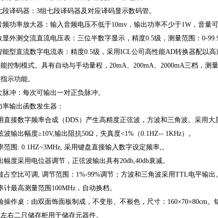
、七段译码器：3组七段译码器及对应译码显示数码管。
、音频功率放大器：输入音频电压不低于10mv，输出功率不少于1W，音
、数显外测交流直流电压表：三位半数字显示，精度0.5级，测量范围：0-99.
、智能型直流数字电流表：精度0.5级，采用ICL公司高性能AD转换器配
能控制模式。具有自动与手动量程，20mA、200mA、2000mA三档，测
、指示功能。
单次脉冲：每次可输出一对正负脉冲。
、功率输出函数发生器：
用直接数字频率合成（DDS）产生高精度正弦波，方波和三角波。采用大
弦波输出幅度≥10V,输出阻抗50Ω，失真度<1%（0.1HZ-- 1KHz）。
率范围: 0.1HZ~3MHz, 采用键盘直接输入数字设定频率,。
出幅度采用电位器调节，正弦波输出具有20db,40db衰减。
波占空比可调, 调节范围：1%-99%调节；方波和三角波采用TTL电平输出
率计最高测量范围100MHz，自动换档。
验操作桌：由双面饰面板制成，不变形、不裉色，尺寸：160×70×80c
，左右二只储存柜用于储存元器件。