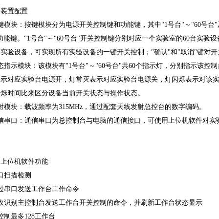
、装置配置
键模块：按键模块分为电源开关控制键和功能键，其中"1号台"～"60号台"及
功能键。"1号台"～"60号台"开关控制键分别对应一个实验室的60台实验
实验设备，可实现所有实验设备的一键开关控制；"确认"和"取消"键对
态指示模块：该模块有"1号台"～"60号台"共60个指示灯，分别指示该
表示对应实验台电源开，灯常灭表示对应实验台电源关，灯闪烁表示对该
闪烁时间比来区分设备当前开关状态与操作状态。
射模块：载波频率为315MHz，通过配套天线发射总控台的数字编码。
通信串口：通信串口为总控制台与电脑的通信接口，可使用上位机软件对实
。
、上位机软件功能
口扫描检测
过串口发送工作台工作命令
接收识别主控制台发送工作台开关控制的命令，并刷新工作台状态显示
控制最多128工作台