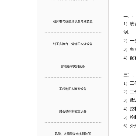
二）、
机床电气技能培训及考核装置
1）该
制。
2）一
钳工实验台、焊铆工实训设备
3）每
4）
智能楼宇实训设备
三）
1）工作
工程制图实验室设备
2）工
3）载
4）控
财会模拟实验室设备
5）控
6）外形
风能、太阳能发电实训装置