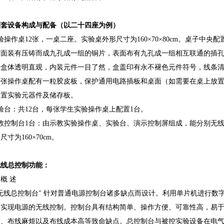
整套设备构成与配备（以二十四座为例）
验操作桌12张，一桌二座。实验桌外形尺寸为160×70×80cm。桌子中
背面装有压铸而成九孔成一组的铜片，表面布有九孔成一组相互联通的插
块盒体透明直观，内装元件一目了然，盒盖印有永不褪色元件符号，线条
每张操作桌配有一粒胶皮板，保护通用电路插板和桌面（如需要在桌上放
放置实验元器件及储存板。
验台：共12台，每张学生实验操作桌上配置1台。
教控制台1台：由示教实验操作桌、实验台、演示控制屏组成，能分别无线
尺寸为160×70cm。
无线总控制功能：
概 述
无线总控制台" 针对普通电源控制台诸多缺点而设计。利用单片机进行数
，实现电源的无线控制。控制台具有结构简单、操作方便、可靠性高，易
多、布线麻烦以及布线成本高等致命缺点。总控制台与被控实验设备在电