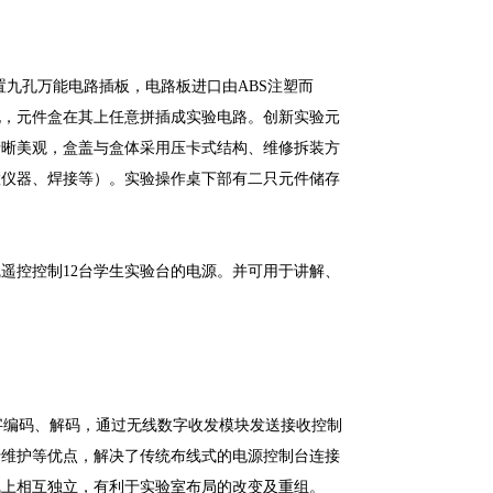
央配置九孔万能电路插板，电路板进口由ABS注塑而
孔，元件盒在其上任意拼插成实验电路。创新实验元
清晰美观，盒盖与盒体采用压卡式结构、维修拆装方
置仪器、焊接等）。实验操作桌下部有二只元件储存
遥控控制12台学生实验台的电源。并可用于讲解、
字编码、解码，通过无线数字收发模块发送接收控制
于维护等优点，解决了传统布线式的电源控制台连接
气上相互独立，有利于实验室布局的改变及重组。