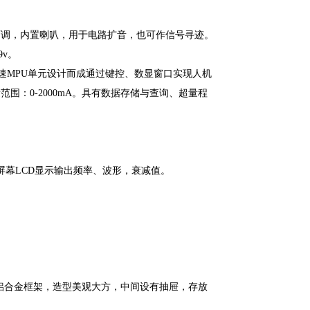
量可调，内置喇叭，用于电路扩音，也可作信号寻迹。
9v。
以高速MPU单元设计而成通过键控、数显窗口实现人机
量范围：0-2000mA。具有数据存储与查询、超量程
屏幕LCD显示输出频率、波形，衰减值。
。
m。铝合金框架，造型美观大方，中间设有抽屉，存放