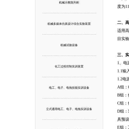
机械示教陈列柜
度为1
二、
机械多媒体仿真设计综合实验装置
适用
目实
机械试验设备
三、
1、电
化工过程控制实训装置
1.1
1.2
A组：
电工、电子、电拖技能实训设备
B组：
C组：
立式通用电工、电子、电拖实训设备
D组：
具预设
E组