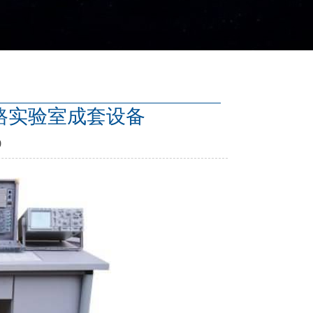
电路实验室成套设备
0