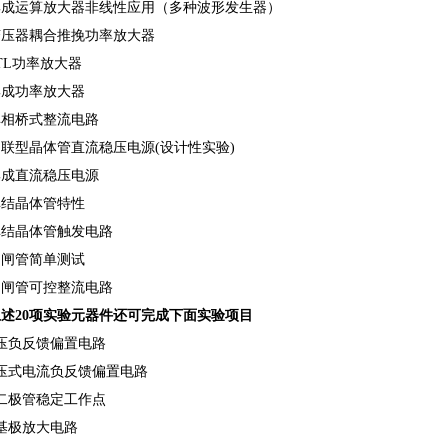
集成运算放大器非线性应用（多种波形发生器）
变压器耦合推挽功率放大器
0TL功率放大器
集成功率放大器
单相桥式整流电路
串联型晶体管直流稳压电源(设计性实验)
集成直流稳压电源
单结晶体管特性
单结晶体管触发电路
晶闸管简单测试
晶闸管可控整流电路
述20项实验元器件还可完成下面实验项目
压负反馈偏置电路
压式电流负反馈偏置电路
用二极管稳定工作点
基极放大电路