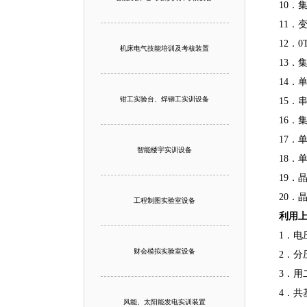
10．
11．
12．
机床电气技能培训及考核装置
13．
14．
钳工实验台、焊铆工实训设备
15．
16．
17．
智能楼宇实训设备
18．
19．
20．
工程制图实验室设备
利用上
1．电
财会模拟实验室设备
2．分
3．
4．共
风能、太阳能发电实训装置