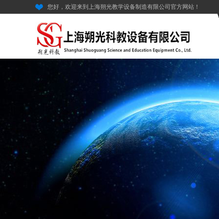
您好，欢迎来到上海朔光教学设备制造有限公司官方网站！