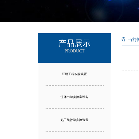
当前
产品展示
PRODUCT
环境工程实验装置
流体力学实验室设备
热工类教学实验装置