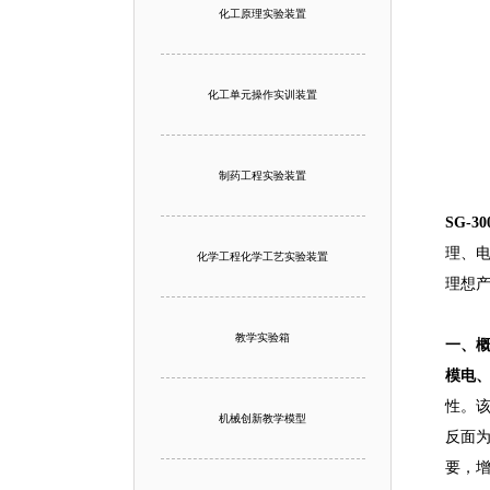
化工原理实验装置
化工单元操作实训装置
制药工程实验装置
SG-
理、
化学工程化学工艺实验装置
理想
教学实验箱
一、
模电
性。
机械创新教学模型
反面
要，