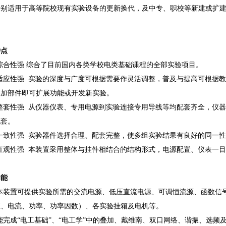
特别适用于高等院校现有实验设备的更新换代，及中专、职校等新建或扩
特点
综合性强 综合了目前国内各类学校电类基础课程的全部实验项目。
适应性强 实验的深度与广度可根据需要作灵活调整，普及与提高可根据
添加部件即可扩展功能或开发新实验。
整套性强 从仪器仪表、专用电源到实验连接专用导线等均配套齐全，仪
配套。
一致性强 实验器件选择合理、配套完整，使多组实验结果有良好的同一
直观性强 本装置采用整体与挂件相结合的结构形式，电源配置、仪表一
功能
本装置可提供实验所需的交流电源、低压直流电源、可调恒流源、函数信
压、电流、功率、功率因数）、各实验挂箱及电机等。
完成“电工基础”、“电工学”中的叠加、戴维南、双口网络、谐振、选频