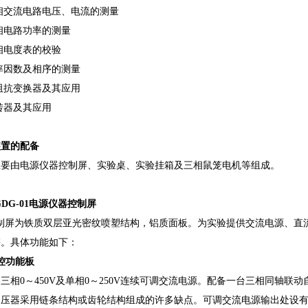
三相交流电路电压、电流的测量
三相电路功率的测量
单相电度表的校验
功率因数及相序的测量
负阻抗变换器及其应用
回转器及其应用
装置的配备
主要由电源仪器控制屏、实验桌、实验挂箱及三相鼠笼电机等组成。
SGDG-01电源仪器控制屏
屏为铁质双层亚光密纹喷塑结构，铝质面板。为实验提供交流电源、直流
等。具体功能如下：
控功能板
 三相0～450V及单相0～250V连续可调交流电源。配备一台三相同轴联动自
调压器采用链条结构或齿轮结构组成的许多缺点。可调交流电源输出处设