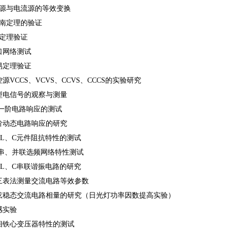
压源与电流源的等效变换
维南定理的验证
顿定理验证
双口网络测试
互易定理验证
受控源VCCS、VCVS、CCVS、CCCS的实验研究
典型电信号的观察与测量
RC一阶电路响应的测试
二阶动态电路响应的研究
R、L、C元件阻抗特性的测试
RC串、并联选频网络特性测试
R、L、C串联谐振电路的研究
用三表法测量交流电路等效参数
正弦稳态交流电路相量的研究（日光灯功率因数提高实验）
互感实验
单相铁心变压器特性的测试