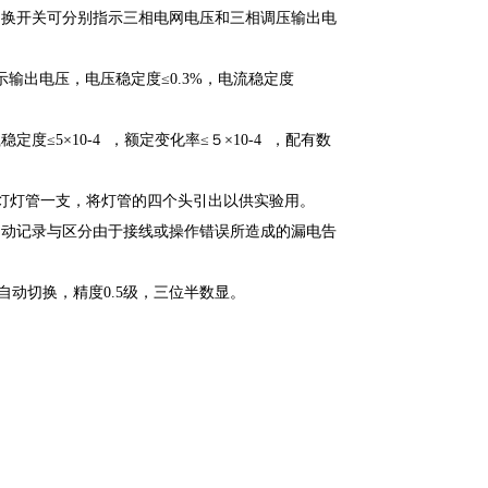
切换开关可分别指示三相电网电压和三相调压输出电
指示输出电压，电压稳定度≤0.3%，电流稳定度
定度≤5×10-4 ，额定变化率≤５×10-4 ，配有数
的日光灯灯管一支，将灯管的四个头引出以供实验用。
自动记录与区分由于接线或操作错误所造成的漏电告
自动切换，精度0.5级，三位半数显。