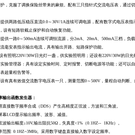
保护，克服了调换保险丝带来的麻烦。配有三只指针式交流电压表，通过
 提供两路低压稳压直流0.0～30V/1A连续可调电源，配有数字式电压表
3%，设有短路软截止保护和自动恢复功能。
 提供一路0～500mA连续可调恒流源，分2mA、20mA、500mA三档，负载稳
直流毫安表指示输出电流，具有输出开路、短路保护功能。
 设有照明220V/30W日光灯一盏，供实验照明用；还设有220V/30W
5 实验管理器：具有设定实验时间、定时报警、切断电源等功能；还可以
仪表超量程告警等。
 设有真有效值交流数字电压表一只，测量范围0～500V，量程自动判断、
率输出函数发生器：
用直接数字频率合成（DDS）产生高精度正弦波，方波和三角波。
屏幕LCD显示输出频率、波形、减值。
弦波输出幅度≥10V,输出阻抗50Ω，失真度<1%（0.1HZ-- 1KHz）。
率范围: 0.1HZ~3MHz, 采用数字键盘直接输入数字设定频率。