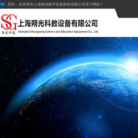
您好，欢迎来到上海朔光教学设备制造有限公司官方网站！