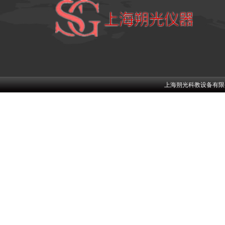
上海朔光科教设备有限公司w