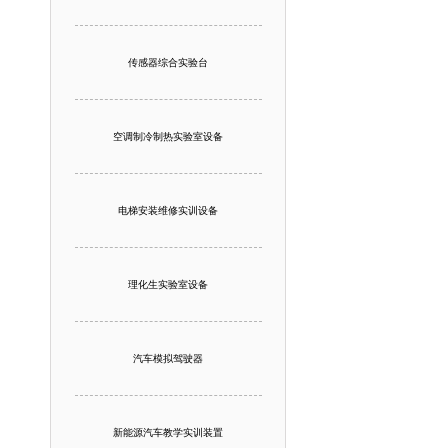
传感器综合实验台
空调制冷制热实验室设备
电梯安装维修实训设备
理化生实验室设备
汽车模拟驾驶器
新能源汽车教学实训装置