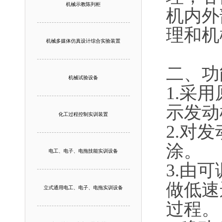
机械示教陈列柜
机内外
理和机
机械多媒体仿真设计综合实验装置
二、功
机械试验设备
1.采
示发动
化工过程控制实训装置
2.对
涂。
电工、电子、电拖技能实训设备
3.由
做低速
立式通用电工、电子、电拖实训设备
过程。