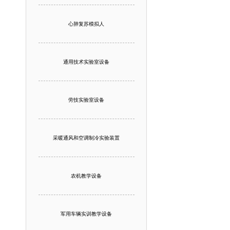
心肺复苏模拟人
通用技术实验室设备
劳技实验室设备
采暖通风和空调制冷实验装置
农机教学设备
军用车辆实训教学设备