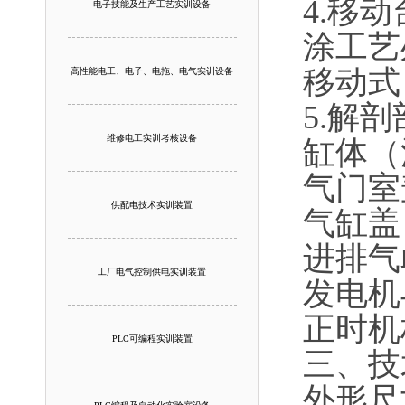
4.移
电子技能及生产工艺实训设备
涂工艺
移动式
高性能电工、电子、电拖、电气实训设备
5.解
维修电工实训考核设备
缸体（
气门室
供配电技术实训装置
气缸盖
进排气
工厂电气控制供电实训装置
发电机
正时机
PLC可编程实训装置
三、技
外形尺寸