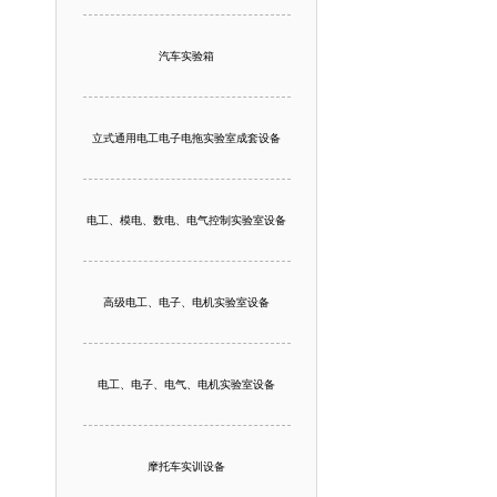
汽车实验箱
立式通用电工电子电拖实验室成套设备
电工、模电、数电、电气控制实验室设备
高级电工、电子、电机实验室设备
电工、电子、电气、电机实验室设备
摩托车实训设备