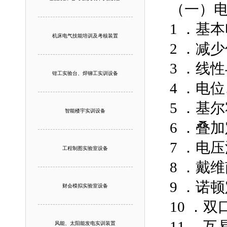
（一）
1 ．基
机床电气技能培训及考核装置
2 ．减
3 ．线
钳工实验台、焊铆工实训设备
4 ．电
5 ．基
智能楼宇实训设备
6 ．叠
7 ．电
工程制图实验室设备
8 ．戴
9 ．诺
财会模拟实验室设备
10 ．
11 ．
风能、太阳能发电实训装置