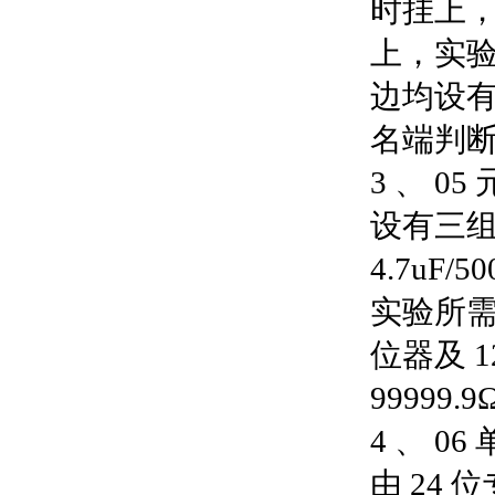
时挂上
上，实验方
边均设
名端判
3 、 05
设有三组高
4.7u
实验所
位器及 
99999.9
4 、 
由 24 