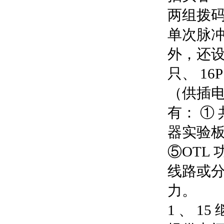
两组拨码
单次脉
外，还设
只、 16
（供插
有： ①
器实验板
⑤OTL
线路或
力。
1 、 1