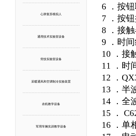
6 ．按
心肺复苏模拟人
7 ．按
8 ．接
通用技术实验室设备
9 ．时
10 ．接
劳技实验室设备
11 ．时
12 ．Q
采暖通风和空调制冷实验装置
13 ．
14 ．
农机教学设备
15 ． 
16 ．
军用车辆实训教学设备