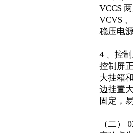
VCCS
VCVS 
稳压电
4 、控
控制屏正面
大挂箱
边挂置
固定，
（二） 0