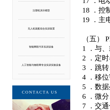
17 ．
18 ．
注塑机演示模型
19 ．
无人机装配综合实训装置
（五） 
1 ．与
智能网联汽车实训设备
2 ．定
人工智能与物联网专业实训实验设备
3 ．跳
4 ．移
5 ．数
CONTACTA US
6 ．微
7 ．交