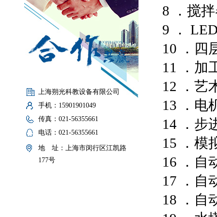
8 ．搅
9 ． L
10 ．四
11 ．
12 ．艺
上海朔光科教设备有限公司
13 ．
手机：15901901049
传真：021-56355661
14 ．步
电话：021-56355661
15 ．
地 址：上海市闵行区江凯路
16 ．
177号
17 ．
18 ．