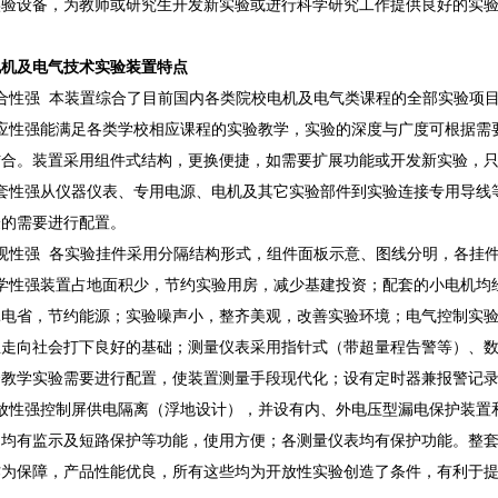
实验设备，为教师或研究生开发新实验或进行科学研究工作提供良好的实
电机及电气技术实验装置特点
合性强 本装置综合了目前国内各类院校电机及电气类课程的全部实验项
适应性强能满足各类学校相应课程的实验教学，实验的深度与广度可根据需
结合。装置采用组件式结构，更换便捷，如需要扩展功能或开发新实验，
整套性强从仪器仪表、专用电源、电机及其它实验部件到实验连接专用导线
验的需要进行配置。
直观性强 各实验挂件采用分隔结构形式，组件面板示意、图线分明，各挂
科学性强装置占地面积少，节约实验用房，减少基建投资；配套的小电机均
耗电省，节约能源；实验噪声小，整齐美观，改善实验环境；电气控制实
生走向社会打下良好的基础；测量仪表采用指针式（带超量程告警等）、
合教学实验需要进行配置，使装置测量手段现代化；设有定时器兼报警记
开放性强控制屏供电隔离（浮地设计），并设有内、外电压型漏电保护装置
出均有监示及短路保护等功能，使用方便；各测量仪表均有保护功能。整
作为保障，产品性能优良，所有这些均为开放性实验创造了条件，有利于