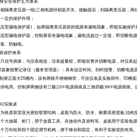
 人身安全保护五大体系
三相隔离变压器一组(三相电源经钥匙开关、接触器后，到隔离变压器，再
到一定的保护作用；
电压型漏电保护器1，如果隔离变压器前的线路有漏电现象，即能实施保护
电流型漏电保护器，控制屏若有漏电现象，漏电流超过一定值，即切断电
可靠、防触电。
 仪表保护体系
多只信号插座，与仪表相连，仪表超量程，即能告警并切断电源，对仪表
时器兼报警记录仪（服务管理器）：具有设定时间、到时报警、切断电源
 控制屏正面大凹槽内，设有两根不锈钢钢管，可挂仪表及实验部件。凹槽底
供电用。控制屏两侧设有三极220V电源插座及三相四极380V电源插座。设
Q02实验桌
桌为铁质双层亚光密纹喷塑结构，桌面为防火、防水、耐磨高密度板,结构
两个大抽屉、柜门，用于放置工具、存放挂件及资料等。桌面用于安装电
四个万向轮和四个固定调节机构，便于移动和固定，有利于实验室的布局