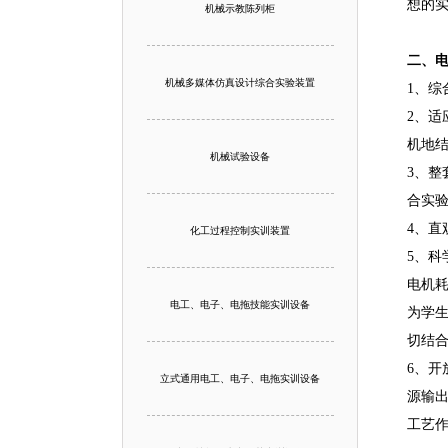
想的
机械示教陈列柜
二、
机械多媒体仿真设计综合实验装置
1、综
2、
机地
机械试验设备
3、
合实
4、
化工过程控制实训装置
5、
电机
电工、电子、电拖技能实训设备
为学
切结
6、
立式通用电工、电子、电拖实训设备
源输
工艺