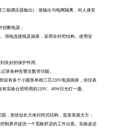
经三相调压器输出)，使输出与电网隔离，对人身安
并切断电源；
源。强电连接线及插座，采用全封闭结构，使用安
起到良好的保护作用。
及记录各种告警次数等功能。
部设有多个小圆形单相三芯220V电源插座，供仪表
有实验台照明用的220V、40W日光灯一盏。
坚固，形状似长方体封闭式结构，造形美观大方；
源控制屏并提供一个宽敞舒适的工作台面。实验桌还
。