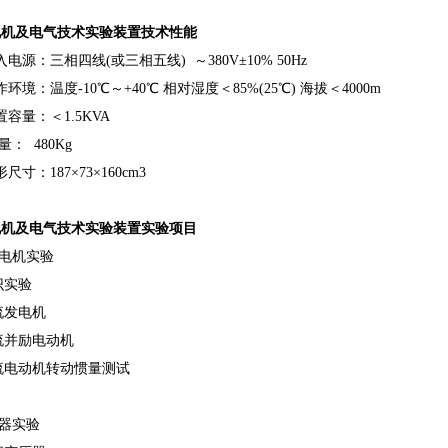
电机及电气技术实验装置技术性能
入电源：三相四线(或三相五线) ～380V±10% 50Hz
作环境：温度-10℃～+40℃ 相对湿度＜85%(25℃) 海拔＜4000m
置容量：＜1.5KVA
量： 480Kg
尺寸：187×73×160cm3
电机及电气技术实验装置实验项目
流电机实验
认识实验
直流发电机
直流并励电动机
直流电动机转动惯量测试
压器实验