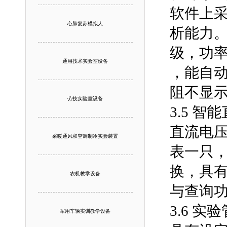
软件上采
心肺复苏模拟人
析能力。
级，功率因
通用技术实验室设备
，能自动
阻不显
劳技实验室设备
3.5 
直流电压表
采暖通风和空调制冷实验装置
表一只，测
换，具
农机教学设备
与查询
3.6 实
军用车辆实训教学设备