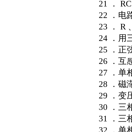
21 ． R
22 ．
23 ． 
24 ．
25 ．
26 ．
27 ．
28 ．
29 ．
30 ．
31 ．
32 ．