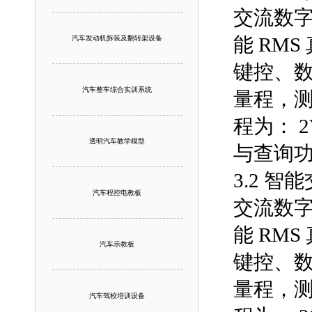
交流数字
能 RM
汽车发动机拆装及翻转架设备
键控、
汽车整车综合实训系统
量程，测量
程为： 2
透明汽车教学模型
与查询
3.2 
汽车程控电教板
交流数字
能 RM
汽车示教板
键控、
量程，测量
汽车驾校培训设备