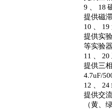
9 、 
提供磁
10 、 1
提供实
等实验
11 、 
提供三相高
4.7uF/5
12 、 
提供交
（黄、