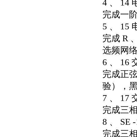
4 、 1
完成一
5 、 1
完成 R 
选频网络，
6 、 1
完成正
验），黑
7 、 1
完成三
8 、 S
完成三