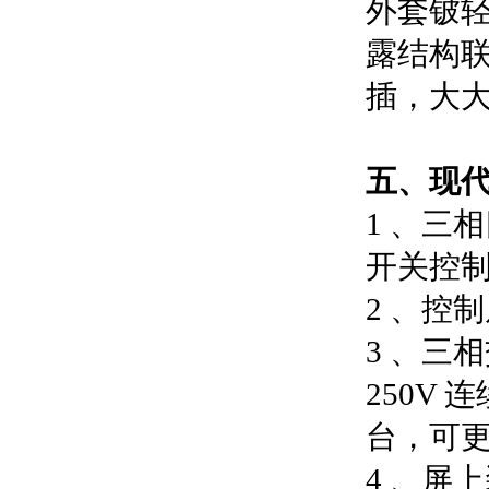
外套铍
露结构
插，大
五、现
1 、三
开关控
2 、控
3 、三相
250V
台，可
4 、屏