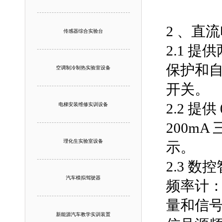
2 、直
传感器综合实验台
2.1 提
保护和
空调制冷制热实验室设备
开关。
2.2 提
电梯安装维修实训设备
200mA
理化生实验室设备
示。
2.3 
汽车模拟驾驶器
频率计： 
量和信
新能源汽车教学实训装置