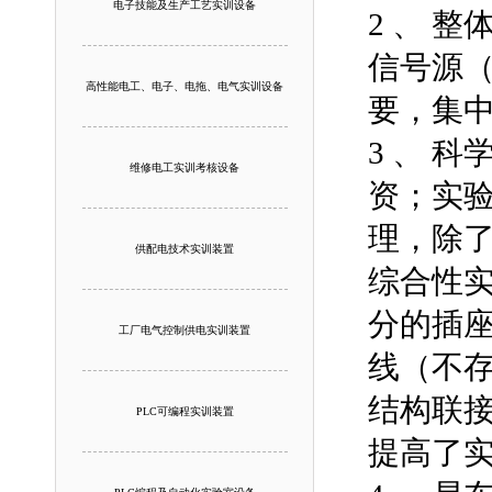
电子技能及生产工艺实训设备
2 、 
信号源
高性能电工、电子、电拖、电气实训设备
要，集
3 、 
维修电工实训考核设备
资；实
理，除
供配电技术实训装置
综合性
分的插
工厂电气控制供电实训装置
线（不
结构联
PLC可编程实训装置
提高了