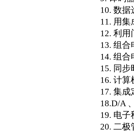
10. 
11. 
12. 
13. 
14. 组
15. 
16. 
17. 
18.D/A
19. 电
20. 