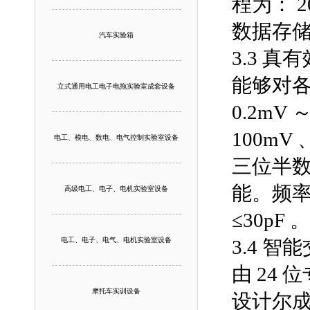
程为： 2
数据存
汽车实验箱
3.3 
能够对
立式通用电工电子电拖实验室成套设备
0.2mV
100mV 
电工、模电、数电、电气控制实验室设备
三位半
能。频率测
高级电工、电子、电机实验室设备
≤30pF 。
电工、电子、电气、电机实验室设备
3.4 
由 24 
摩托车实训设备
设计尔