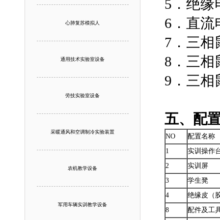
5．绝缘
6．直流
心肺复苏模拟人
7．三
8．三相
通用技术实验室设备
9．三相
劳技实验室设备
五、配
采暖通风和空调制冷实验装置
NO
配置名称
1
实训操作
2
实训屏
农机教学设备
3
学生凳
4
绝缘皮（
军用车辆实训教学设备
8
配件及工