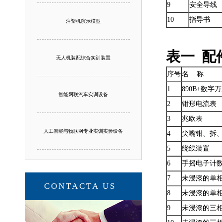
9
安全导线
10
指导书
注塑机演示模型
表一 配
无人机装配综合实训装置
序号
名 称
1
890B+数字
智能网联汽车实训设备
2
钳形电流表
3
兆欧表
人工智能与物联网专业实训实验设备
4
尖嘴钳、拆
5
绕线装置
6
手摇电子计
7
未浸漆的单
CONTACTA US
8
未浸漆的单
9
未浸漆的三