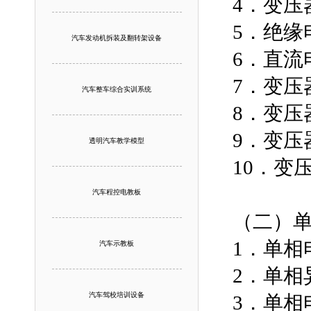
4．变压
5．绝缘
汽车发动机拆装及翻转架设备
6．直流
7．变压
汽车整车综合实训系统
8．变压
9．变压
透明汽车教学模型
10．变
汽车程控电教板
（二）
1．单
汽车示教板
2．单相
汽车驾校培训设备
3．单相