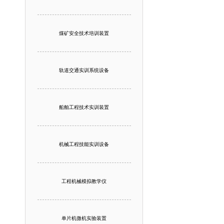
煤矿安全技术培训装置
轨道交通实训系统设备
船舶工程技术实训装置
机械工程技能实训设备
工程机械模拟教学仪
单片机微机实验装置