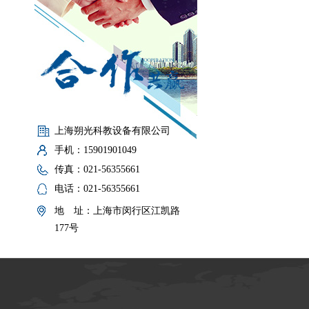
上海朔光科教设备有限公司
手机：15901901049
传真：021-56355661
电话：021-56355661
地 址：上海市闵行区江凯路
177号