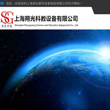
您好，欢迎来到上海朔光教学设备制造有限公司官方网站！