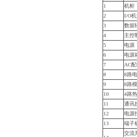
1
机柜
2
I/O
3
数据
4
主控
5
电源（
6
电源
7
AC
8
8路
9
8路
10
4路
11
通讯
12
电源
13
端子
交流