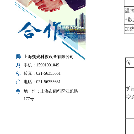
温
+散
加
上海朔光科教设备有限公司
传 
手机：15901901049
传真：021-56355661
电话：021-56355661
扩
地 址：上海市闵行区江凯路
变
177号