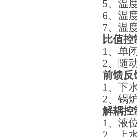
5、温
6、温
7、温
比值控
1、单
2、随
前馈反
1、下
2、锅
解耦控
1、液
2、上