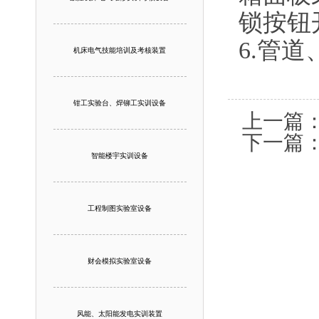
锁按钮
6.管
机床电气技能培训及考核装置
钳工实验台、焊铆工实训设备
上一篇
下一篇
智能楼宇实训设备
工程制图实验室设备
财会模拟实验室设备
风能、太阳能发电实训装置