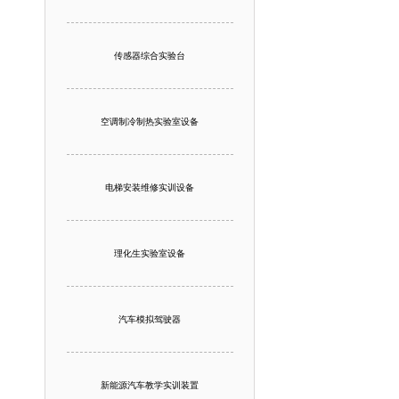
传感器综合实验台
空调制冷制热实验室设备
电梯安装维修实训设备
理化生实验室设备
汽车模拟驾驶器
新能源汽车教学实训装置