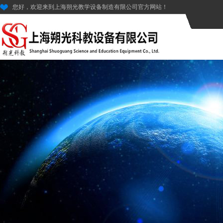
您好，欢迎来到上海朔光教学设备制造有限公司官方网站！