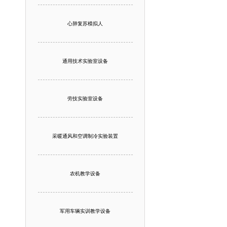
心肺复苏模拟人
通用技术实验室设备
劳技实验室设备
采暖通风和空调制冷实验装置
农机教学设备
军用车辆实训教学设备