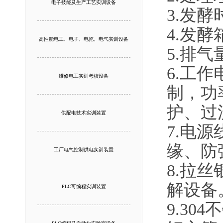
电子技能及生产工艺实训设备
3.发酵
4.发
高性能电工、电子、电拖、电气实训设备
5.排气
6.工作
维修电工实训考核设备
制，功
护、过
供配电技术实训装置
7.电
缘、防
工厂电气控制供电实训装置
8.拉
解设备
PLC可编程实训装置
9.30