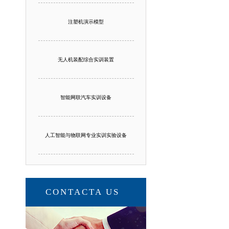
注塑机演示模型
无人机装配综合实训装置
智能网联汽车实训设备
人工智能与物联网专业实训实验设备
CONTACTA US