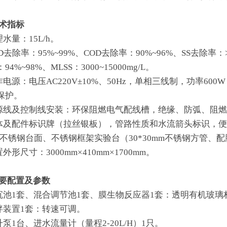
技术指标
理水量：15L/h。
OD去除率：95%~99%、COD去除率：90%~96%、SS去除率：>
94%~98%、MLSS：3000~15000mg/L。
工作电源：电压AC220V±10%、50Hz，单相三线制，功率
保护。
电源线及控制线安装：环保阻燃电气配线槽，绝缘、防弧、阻燃自
池体及配件标识牌（拉丝银板），管路性质和水流箭头标识，
304不锈钢台面、不锈钢框架实验台（30*30mm不锈钢方管
置外形尺寸：3000mm×410mm×1700mm。
主要配置及参数
初沉池1套、混合调节池1套、膜生物反应器1套：透明有机玻璃
搅拌装置1套：转速可调。
升泵1台、进水流量计（量程2-20L/H）1只。