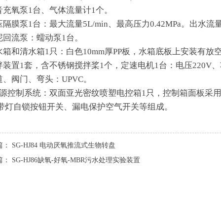
静音充氧泵1台、气体流量计1个。
压隔膜泵1台：最大流量5L/min、最高压力0.42MPa。出水流
污泥回流泵：蠕动泵1台。
原水箱和清水箱1只：白色10mm厚PP板，水箱底板上安装有
搅拌装置1套，含不锈钢搅拌桨1个，定速电机1台：电压220V、功率
管道、阀门、弯头：UPVC。
.电源控制系统：双面亚光密纹喷塑电控箱1只，控制箱面板采
带灯自锁按钮开关、漏电保护空气开关等组成。
篇：
SG-HJ84 电动厌氧推流式生物转盘
篇：
SG-HJ86缺氧-好氧-MBR污水处理实验装置