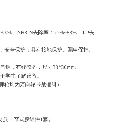
99%、NH3-N去除率：75%~83%、T-P去
600W；安全保护：具有接地保护、漏电保护、
熄，布线整齐，尺寸30*30mm。
便于学生了解设备。
、配脚轮均为万向轮带禁锢脚）
材质，帘式膜组件1套。