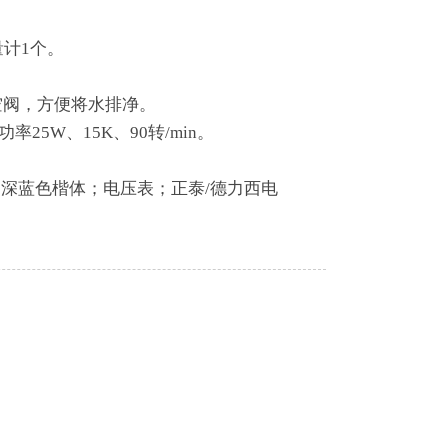
量计1个。
放空阀，方便将水排净。
25W、15K、90转/min。
用深蓝色楷体；电压表；正泰/德力西电