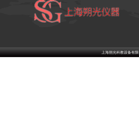
上海朔光科教设备有限公司w