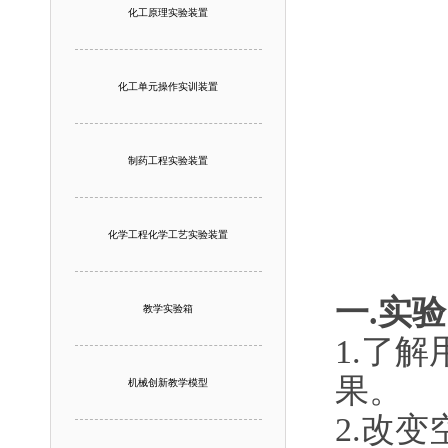
化工原理实验装置
化工单元操作实训装置
制药工程实验装置
化学工程化学工艺实验装置
一.实
教学实验箱
1.了
果。
机械创新教学模型
2.改