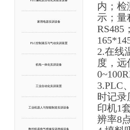
PLC编程及自动化实验室设备
内；检
示；量程
家用电器实训设备
RS48
165*1
PLC控制液压与气动实训装置
2.在
度，远
机电一体化实训设备
0~10
3.P
工业自动化实训装置
时记录
印机1
工业机器人与智能制造实训设备
辨率8点
数控机床电气维修实训考核设备