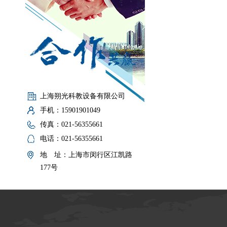
上海朔光科教设备有限公司
手机：15901901049
传真：021-56355661
电话：021-56355661
地 址：上海市闵行区江凯路
177号