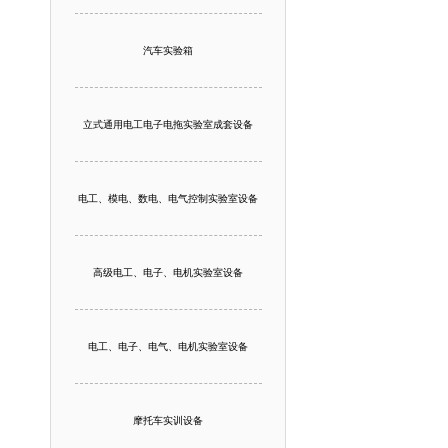
汽车实验箱
立式通用电工电子电拖实验室成套设备
电工、模电、数电、电气控制实验室设备
高级电工、电子、电机实验室设备
电工、电子、电气、电机实验室设备
摩托车实训设备