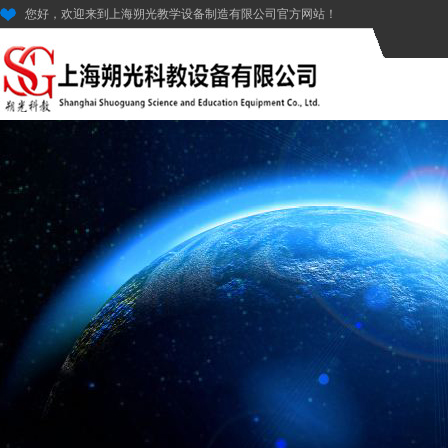
您好，欢迎来到上海朔光教学设备制造有限公司官方网站！