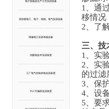
电子技能及生产工艺实训设备
1、通
移情况
高性能电工、电子、电拖、电气实训设备
2、了
维修电工实训考核设备
三、技
1、实验
供配电技术实训装置
2、实
的过滤
工厂电气控制供电实训装置
3、保
4、设备
PLC可编程实训装置
5、要