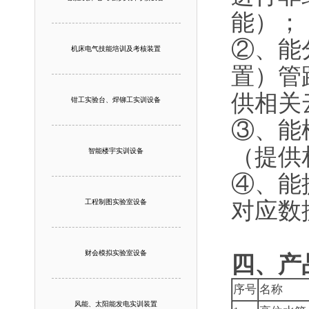
能）；
②、能
机床电气技能培训及考核装置
置）管
供相关
钳工实验台、焊铆工实训设备
③、能
（提供
智能楼宇实训设备
④、能
工程制图实验室设备
对应数
财会模拟实验室设备
四、产
序号
名称
风能、太阳能发电实训装置