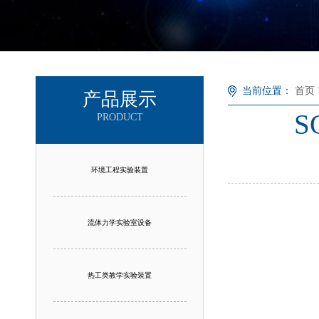
当前位置：
首页
产品展示
S
PRODUCT
环境工程实验装置
流体力学实验室设备
热工类教学实验装置