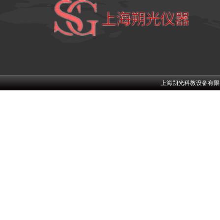
上海朔光科教设备有限公司w