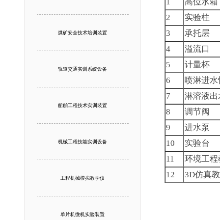
1
高位水箱
2
实验柱
3
承托层
煤矿安全技术培训装置
4
溢流口
5
计量杯
轨道交通实训系统设备
6
喷淋进水
7
淋溶液出
船舶工程技术实训装置
8
调节阀
9
进水泵
10
实验台
机械工程技能实训设备
11
环境工程
12
3D仿真
工程机械模拟教学仪
单片机微机实验装置