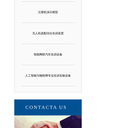
注塑机演示模型
无人机装配综合实训装置
智能网联汽车实训设备
人工智能与物联网专业实训实验设备
CONTACTA US