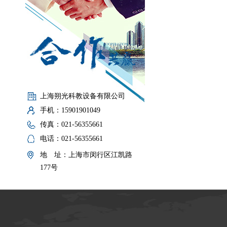
上海朔光科教设备有限公司
手机：15901901049
传真：021-56355661
电话：021-56355661
地 址：上海市闵行区江凯路
177号