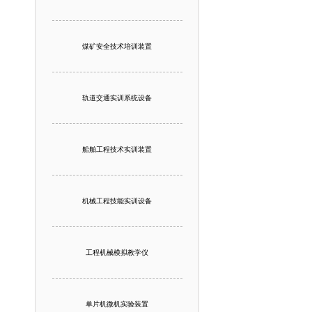
煤矿安全技术培训装置
轨道交通实训系统设备
船舶工程技术实训装置
机械工程技能实训设备
工程机械模拟教学仪
单片机微机实验装置