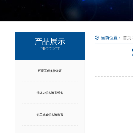
当前位置：
首页
产品展示
PRODUCT
环境工程实验装置
流体力学实验室设备
热工类教学实验装置