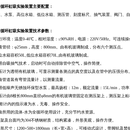
自循环虹吸实验装置主要配置：
管、水泵、高位水箱、低位水箱、测压管、刻度标尺、抽气装置、阀门、
自循环虹吸实验装置技术参数：
行环境：温度0-40℃，相对湿度：≤90%RH，电源：220V/50Hz。可连续
吸管径：φ25mm，高度：800mm。由有机玻璃制成，分布六个测压点。
位水箱容积50L,低位水箱容积70L,由有机玻璃制成。
采用自吸抽气技术，启动时可自动排除管中空气，操作简便。
测压计为透明有机玻璃，可显示测量各测点的真空度以及在管中的压强分布
验管道装有弯管流量计，以测量流量。
用低噪声无锈蚀环保型水泵，最高扬程：12m，额定流量：15L/min，功率
压计由8根长800mm直径φ8mm的有机玻璃管固定在测压架上，测压架上
计内的指示液为水，无毒、操作安全。
验所用的流体-水为全循环使用设计，充分节约水资源。
框架及台面均为304不锈钢材质，结构紧凑，外形美观，操作方便。
外形尺寸：1200×500×1800mm（长×宽×高），可移动式设计，带脚轮及禁