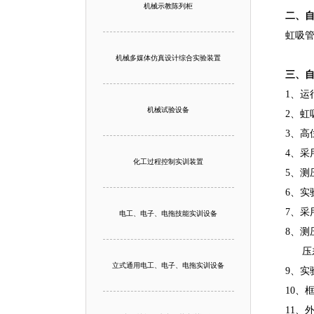
机械示教陈列柜
二、
虹吸
机械多媒体仿真设计综合实验装置
三、
1、运
机械试验设备
2、虹
3、高
4、
化工过程控制实训装置
5、
6、实
7、采
电工、电子、电拖技能实训设备
8、测
压差
立式通用电工、电子、电拖实训设备
9、实
10、
11、