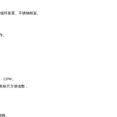
自循环装置、不锈钢框架。
操作。
。
：120W。
粘有标尺方便读数，
锢脚。