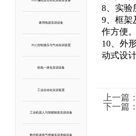
PLC编程及自动化实验室设备
8、实验
9、框架
家用电器实训设备
作方便
10、外形
PLC控制液压与气动实训装置
动式设
机电一体化实训设备
工业自动化实训装置
上一篇
下一篇
工业机器人与智能制造实训设备
数控机床电气维修实训考核设备