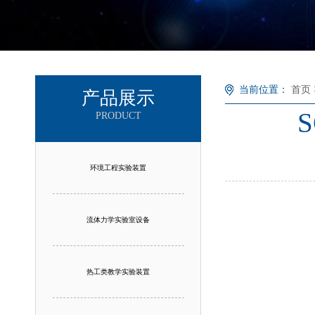
当前位置：
首页
产品展示
PRODUCT
环境工程实验装置
流体力学实验室设备
热工类教学实验装置