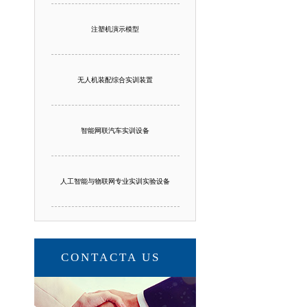
注塑机演示模型
无人机装配综合实训装置
智能网联汽车实训设备
人工智能与物联网专业实训实验设备
CONTACTA US