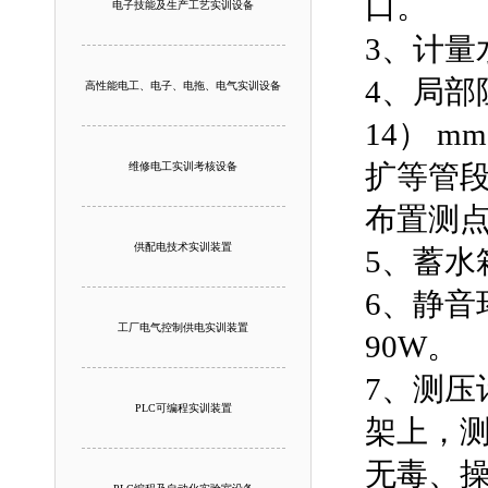
口。
电子技能及生产工艺实训设备
3、计量
4、局部
高性能电工、电子、电拖、电气实训设备
14） 
扩等管段
维修电工实训考核设备
布置测
供配电技术实训装置
5、蓄水箱
6、静音
工厂电气控制供电实训装置
90W。
7、测压
PLC可编程实训装置
架上，
无毒、