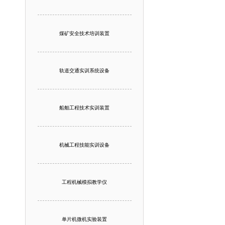
煤矿安全技术培训装置
轨道交通实训系统设备
船舶工程技术实训装置
机械工程技能实训设备
工程机械模拟教学仪
单片机微机实验装置