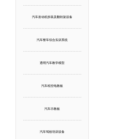
汽车发动机拆装及翻转架设备
汽车整车综合实训系统
透明汽车教学模型
汽车程控电教板
汽车示教板
汽车驾校培训设备