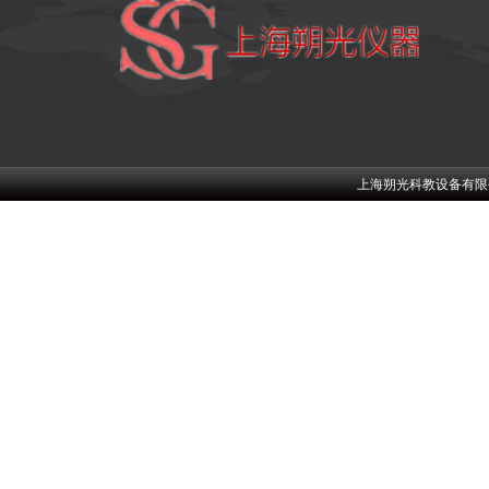
上海朔光科教设备有限公司w