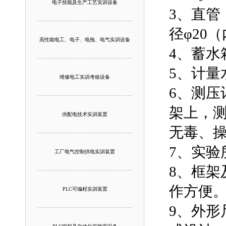
电子技能及生产工艺实训设备
3、直管
径φ20
高性能电工、电子、电拖、电气实训设备
4、蓄水箱
5、计量
维修电工实训考核设备
6、测压
架上，
供配电技术实训装置
无毒、
7、实验
工厂电气控制供电实训装置
8、框架
作方便
PLC可编程实训装置
9、外形