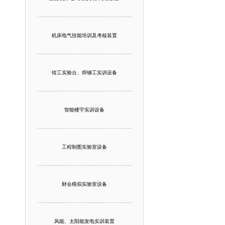
机床电气技能培训及考核装置
钳工实验台、焊铆工实训设备
智能楼宇实训设备
工程制图实验室设备
财会模拟实验室设备
风能、太阳能发电实训装置