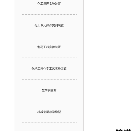
化工原理实验装置
化工单元操作实训装置
制药工程实验装置
化学工程化学工艺实验装置
教学实验箱
机械创新教学模型