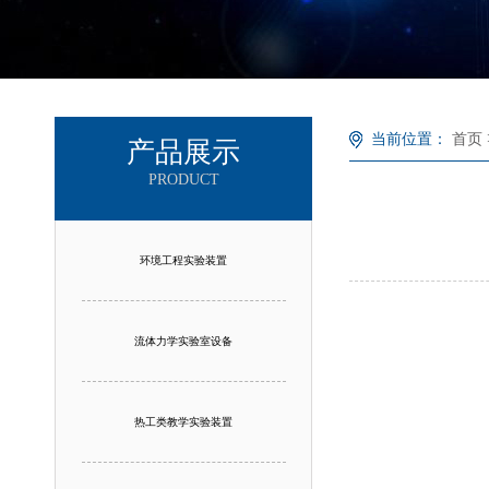
当前位置：
首页
产品展示
PRODUCT
环境工程实验装置
流体力学实验室设备
热工类教学实验装置