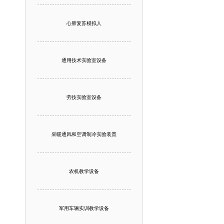
心肺复苏模拟人
通用技术实验室设备
劳技实验室设备
采暖通风和空调制冷实验装置
农机教学设备
军用车辆实训教学设备