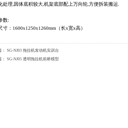
化处理,因体底积较大,机架底部配上万向轮,方便拆装搬运.
参数:
寸：1600x1250x1260mm（长x宽x高）
篇：
SG-NJ03 拖拉机发动机实训台
篇：
SG-NJ05 透明拖拉机前桥模型