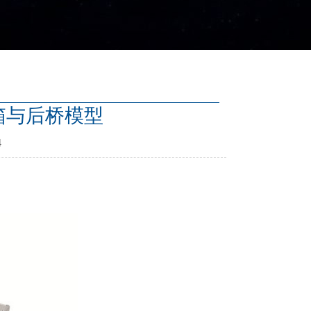
速箱与后桥模型
4