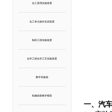
化工原理实验装置
化工单元操作实训装置
制药工程实验装置
化学工程化学工艺实验装置
教学实验箱
机械创新教学模型
一、汽