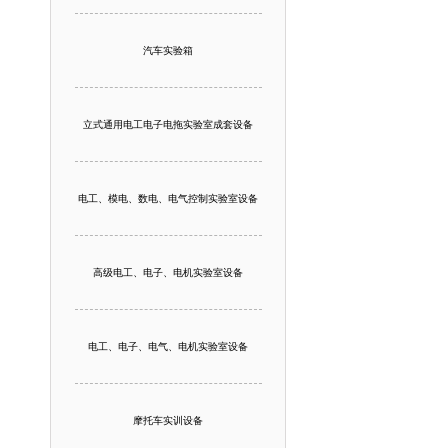
汽车实验箱
立式通用电工电子电拖实验室成套设备
电工、模电、数电、电气控制实验室设备
高级电工、电子、电机实验室设备
电工、电子、电气、电机实验室设备
摩托车实训设备