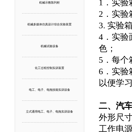
1．实
机械示教陈列柜
2．实验
3. 实
机械多媒体仿真设计综合实验装置
4．实验
色；
机械试验设备
5．每个
化工过程控制实训装置
6．实
以便学
电工、电子、电拖技能实训设备
二、汽
立式通用电工、电子、电拖实训设备
外形尺寸：
工作电源