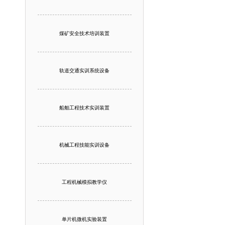
煤矿安全技术培训装置
轨道交通实训系统设备
船舶工程技术实训装置
机械工程技能实训设备
工程机械模拟教学仪
单片机微机实验装置