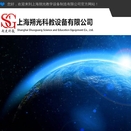
您好，欢迎来到上海朔光教学设备制造有限公司官方网站！