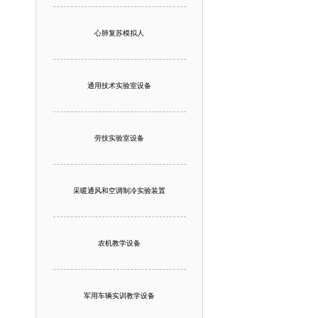
心肺复苏模拟人
通用技术实验室设备
劳技实验室设备
采暖通风和空调制冷实验装置
农机教学设备
军用车辆实训教学设备