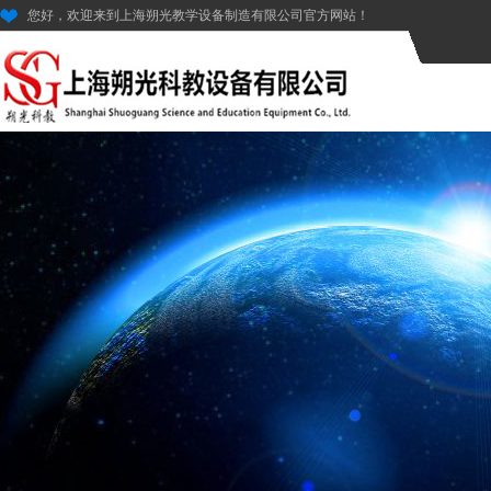
您好，欢迎来到上海朔光教学设备制造有限公司官方网站！