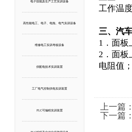
电子技能及生产工艺实训设备
工作温度
高性能电工、电子、电拖、电气实训设备
三、汽
1．面
维修电工实训考核设备
2．面
电阻值
供配电技术实训装置
工厂电气控制供电实训装置
上一篇
PLC可编程实训装置
下一篇