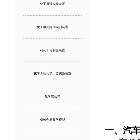
化工原理实验装置
化工单元操作实训装置
制药工程实验装置
化学工程化学工艺实验装置
教学实验箱
机械创新教学模型
一、汽