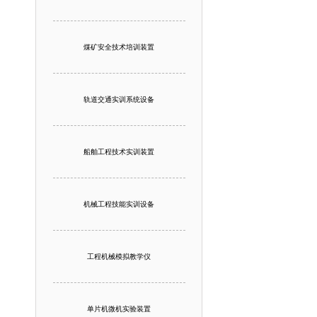
煤矿安全技术培训装置
轨道交通实训系统设备
船舶工程技术实训装置
机械工程技能实训设备
工程机械模拟教学仪
单片机微机实验装置