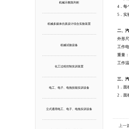
机械示教陈列柜
4．每
5．
机械多媒体仿真设计综合实验装置
二、
外形尺寸
机械试验设备
工作电
重量：1
工作温
化工过程控制实训装置
三、
1．面
电工、电子、电拖技能实训设备
2．
立式通用电工、电子、电拖实训设备
上一