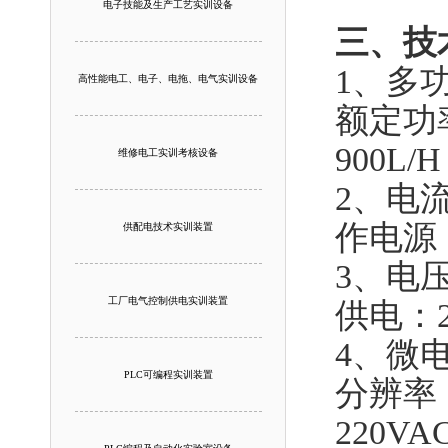
电子技能及生产工艺实训设备
三、
1、多功
高性能电工、电子、电拖、电气实训设备
额定功率
900L/
维修电工实训考核设备
2、电流
作电源
供配电技术实训装置
3、电压
工厂电气控制供电实训装置
供电：
4、微
PLC可编程实训装置
分辨率
220VA