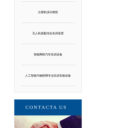
注塑机演示模型
无人机装配综合实训装置
智能网联汽车实训设备
人工智能与物联网专业实训实验设备
CONTACTA US