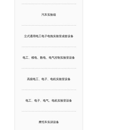
汽车实验箱
立式通用电工电子电拖实验室成套设备
电工、模电、数电、电气控制实验室设备
高级电工、电子、电机实验室设备
电工、电子、电气、电机实验室设备
摩托车实训设备