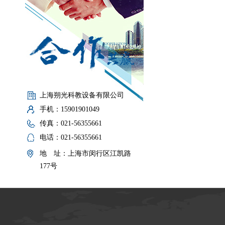
上海朔光科教设备有限公司
手机：15901901049
传真：021-56355661
电话：021-56355661
地 址：上海市闵行区江凯路
177号