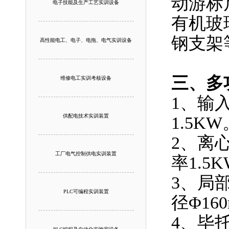
动游标
电子技能及生产工艺实训设备
有机玻
钢支架
高性能电工、电子、电拖、电气实训设备
三、多
维修电工实训考核设备
1、输入
供配电技术实训装置
1.5KW
2、离心
工厂电气控制供电实训装置
率1.5
3、局
PLC可编程实训装置
径Φ16
4、毕