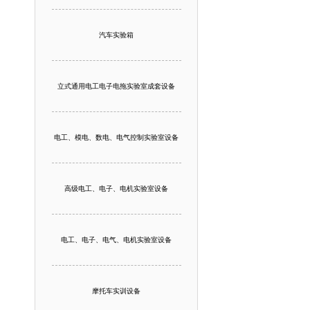
汽车实验箱
立式通用电工电子电拖实验室成套设备
电工、模电、数电、电气控制实验室设备
高级电工、电子、电机实验室设备
电工、电子、电气、电机实验室设备
摩托车实训设备