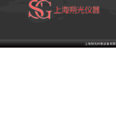
上海朔光科教设备有限公司w