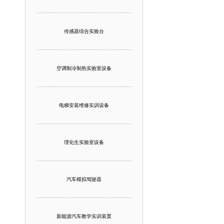
传感器综合实验台
空调制冷制热实验室设备
电梯安装维修实训设备
理化生实验室设备
汽车模拟驾驶器
新能源汽车教学实训装置