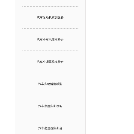
汽车发动机实训设备
汽车全车电器实验台
汽车空调系统实验台
汽车实物解剖模型
汽车底盘实训设备
汽车变速器实训台