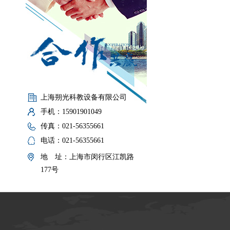
上海朔光科教设备有限公司
手机：15901901049
传真：021-56355661
电话：021-56355661
地 址：上海市闵行区江凯路
177号