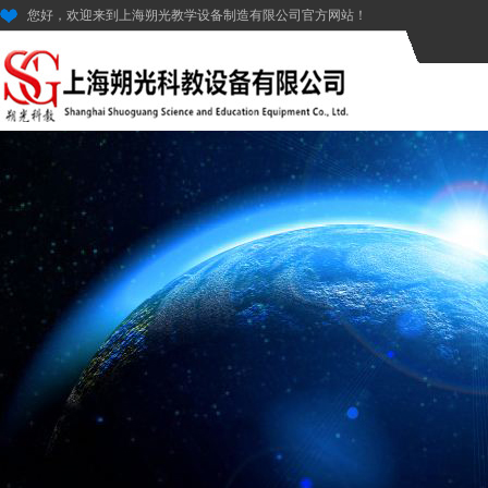
您好，欢迎来到上海朔光教学设备制造有限公司官方网站！