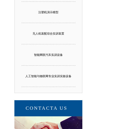
注塑机演示模型
无人机装配综合实训装置
智能网联汽车实训设备
人工智能与物联网专业实训实验设备
CONTACTA US