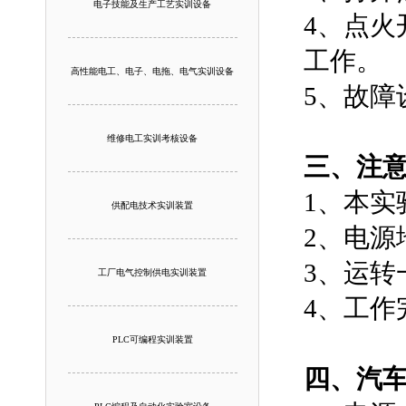
电子技能及生产工艺实训设备
4、点火
工作。
高性能电工、电子、电拖、电气实训设备
5、故障
维修电工实训考核设备
三、注
1、本
供配电技术实训装置
2、电源
3、运转
工厂电气控制供电实训装置
4、工作
PLC可编程实训装置
四、汽