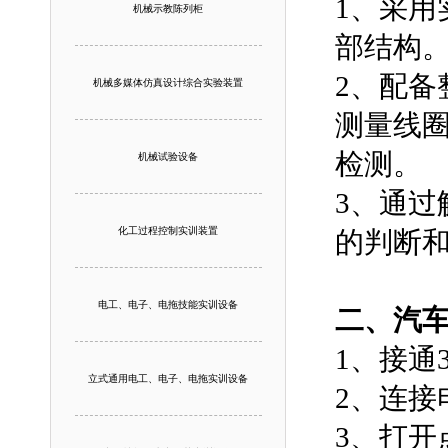
1、采
机械示教陈列柜
部结构
2、配
机械多媒体仿真设计综合实验装置
测量线
检测。
机械试验设备
3、通
化工过程控制实训装置
的判断
电工、电子、电拖技能实训设备
二、汽
1、接通
立式通用电工、电子、电拖实训设备
2、连接
3、打