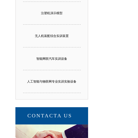
注塑机演示模型
无人机装配综合实训装置
智能网联汽车实训设备
人工智能与物联网专业实训实验设备
CONTACTA US