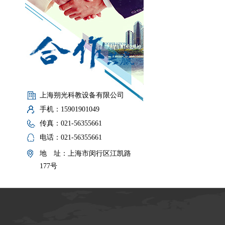
上海朔光科教设备有限公司
手机：15901901049
传真：021-56355661
电话：021-56355661
地 址：上海市闵行区江凯路
177号