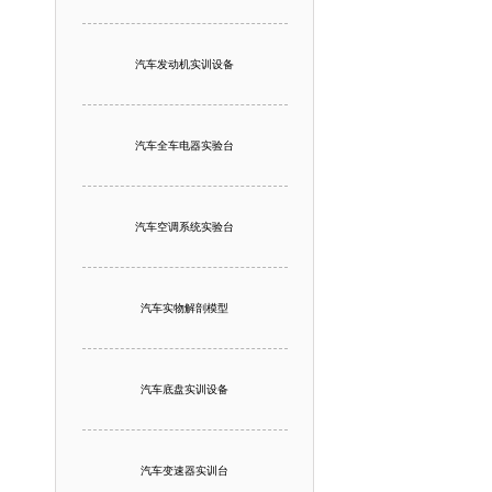
汽车发动机实训设备
汽车全车电器实验台
汽车空调系统实验台
汽车实物解剖模型
汽车底盘实训设备
汽车变速器实训台