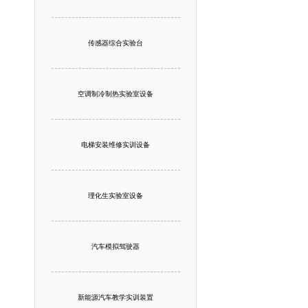
传感器综合实验台
空调制冷制热实验室设备
电梯安装维修实训设备
理化生实验室设备
汽车模拟驾驶器
新能源汽车教学实训装置