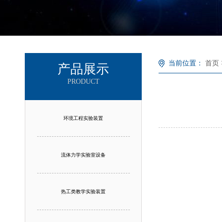
当前位置：
首页
产品展示
PRODUCT
环境工程实验装置
流体力学实验室设备
热工类教学实验装置