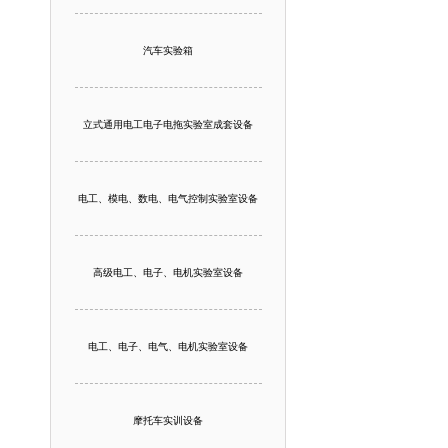
汽车实验箱
立式通用电工电子电拖实验室成套设备
电工、模电、数电、电气控制实验室设备
高级电工、电子、电机实验室设备
电工、电子、电气、电机实验室设备
摩托车实训设备