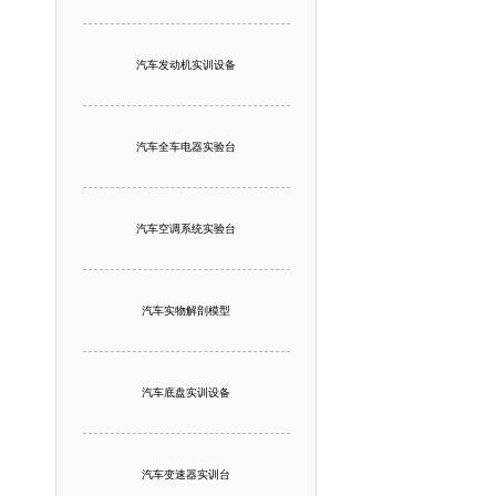
汽车发动机实训设备
汽车全车电器实验台
汽车空调系统实验台
汽车实物解剖模型
汽车底盘实训设备
汽车变速器实训台