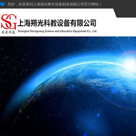
您好，欢迎来到上海朔光教学设备制造有限公司官方网站！