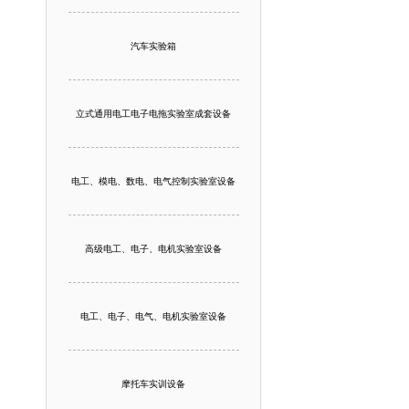
汽车实验箱
立式通用电工电子电拖实验室成套设备
电工、模电、数电、电气控制实验室设备
高级电工、电子、电机实验室设备
电工、电子、电气、电机实验室设备
摩托车实训设备