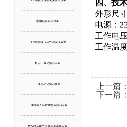
四、技
PLC编程及自动化实验室设备
外形尺寸：
家用电器实训设备
电源：2
工作电压
PLC控制液压与气动实训装置
工作温度
机电一体化实训设备
上一篇
工业自动化实训装置
下一篇
工业机器人与智能制造实训设备
数控机床电气维修实训考核设备