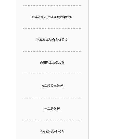
汽车发动机拆装及翻转架设备
汽车整车综合实训系统
透明汽车教学模型
汽车程控电教板
汽车示教板
汽车驾校培训设备