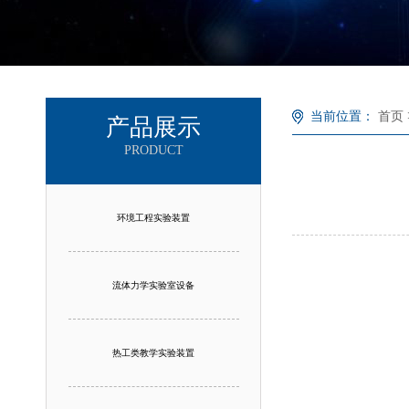
当前位置：
首页
产品展示
PRODUCT
环境工程实验装置
流体力学实验室设备
热工类教学实验装置