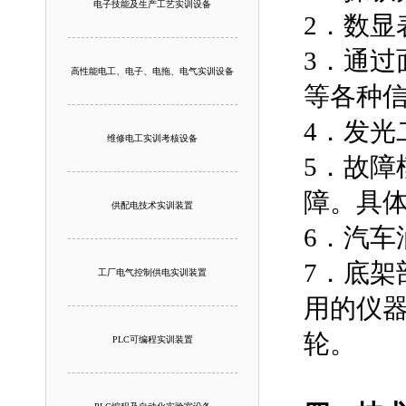
电子技能及生产工艺实训设备
2．数显
3．通
高性能电工、电子、电拖、电气实训设备
等各种
4．发光
维修电工实训考核设备
5．故
障。具
供配电技术实训装置
6．汽
7．底架
工厂电气控制供电实训装置
用的仪器
轮。
PLC可编程实训装置