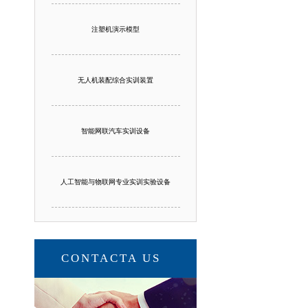
注塑机演示模型
无人机装配综合实训装置
智能网联汽车实训设备
人工智能与物联网专业实训实验设备
CONTACTA US