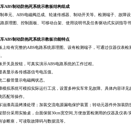
车ABS制动防抱死系统示教板结构组成
控制单元、ABS电磁阀总成、轮速传感器、制动开关等。检测端子、故障设
电路原理图、控制面板、可移动台架、使用说明书及任务驱动式实训指导
车ABS制动防抱死系统示教板功能特点
板上绘有完整的ABS电路系统原理图。设有检测端子，可通过仪器仪表
等。
纵开关及按钮，可真实演示ABS电路系统的工作过程。
显表显示各传感器信号电压值。
光二极管显示电磁阀状态。
故障模拟系统可模拟实际运行工况，设置多种实车常见故障。具体内容详见
统匹配等操作。
汽车油漆高温烤漆处理；加装交流电源漏电保护装置；转动元器件外加装防
架部分采用实验桌，台面保留30cm宽空间,方便放置检测用的仪器及仪表
有诊断座，可读取故障码与数据流等。