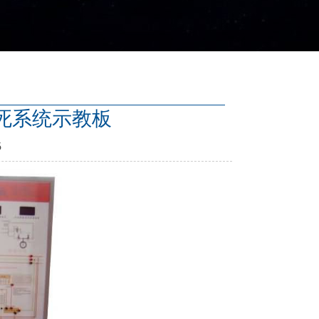
防抱死系统示教板
5