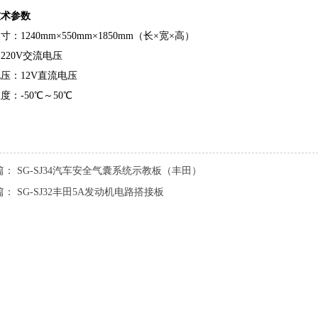
技术参数
：1240mm×550mm×1850mm（长×宽×高）
220V交流电压
压：12V直流电压
度：-50℃～50℃
篇：
SG-SJ34汽车安全气囊系统示教板（丰田）
篇：
SG-SJ32丰田5A发动机电路搭接板