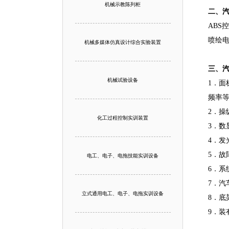
机械示教陈列柜
二、汽
ABS
喷绘
机械多媒体仿真设计综合实验装置
三、汽
机械试验设备
1．面
频率
2．操
化工过程控制实训装置
3．数
4．发
5．
电工、电子、电拖技能实训设备
6．系
7．
立式通用电工、电子、电拖实训设备
8．底
9．装