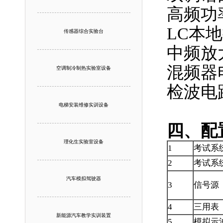
高频功
LC本
传感器综合实验台
中频放
混频器
空调制冷制热实验室设备
检波电
电梯安装维修实训设备
四、配
理化生实验室设备
1
考试系
2
考试系
汽车模拟驾驶器
3
信号源
4
三用表
新能源汽车教学实训装置
5
模拟示