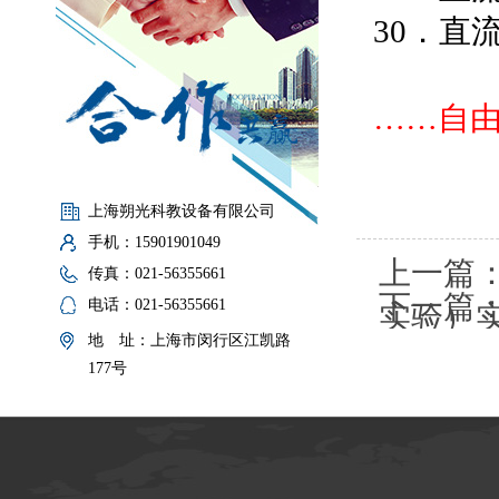
30．直
……自
上海朔光科教设备有限公司
手机：15901901049
上一篇
传真：021-56355661
下一篇
电话：021-56355661
实验）
地 址：上海市闵行区江凯路
机综合
177号