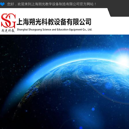
您好，欢迎来到上海朔光教学设备制造有限公司官方网站！