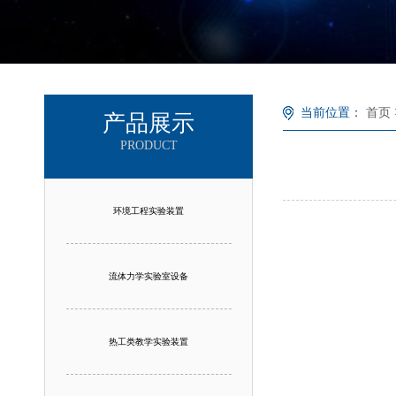
当前位置：
首页
产品展示
PRODUCT
环境工程实验装置
流体力学实验室设备
热工类教学实验装置