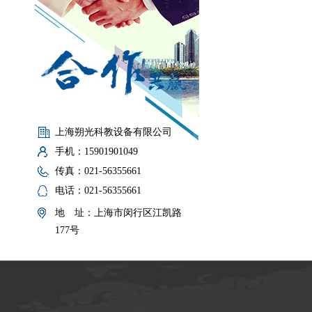
上海朔光科教设备有限公司
手机：15901901049
传真：021-56355661
电话：021-56355661
地 址：上海市闵行区江凯路
177号