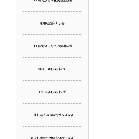
PLC编程及自动化实验室设备
家用电器实训设备
PLC控制液压与气动实训装置
机电一体化实训设备
工业自动化实训装置
工业机器人与智能制造实训设备
数控机床电气维修实训考核设备