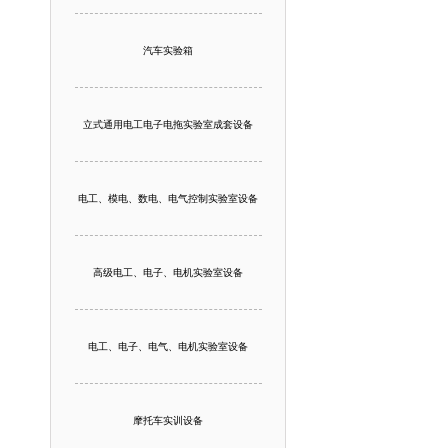
汽车实验箱
立式通用电工电子电拖实验室成套设备
电工、模电、数电、电气控制实验室设备
高级电工、电子、电机实验室设备
电工、电子、电气、电机实验室设备
摩托车实训设备