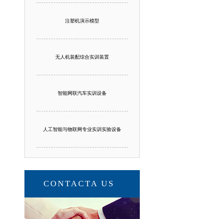
注塑机演示模型
无人机装配综合实训装置
智能网联汽车实训设备
人工智能与物联网专业实训实验设备
CONTACTA US