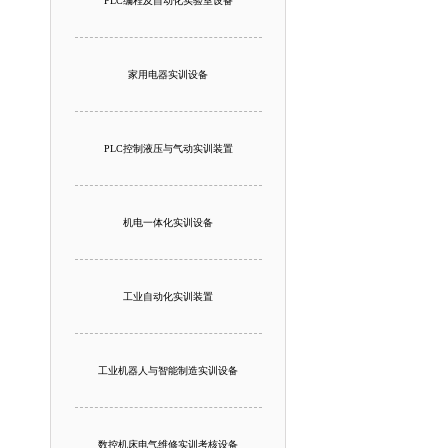
PLC编程及自动化实验室设备
家用电器实训设备
PLC控制液压与气动实训装置
机电一体化实训设备
工业自动化实训装置
工业机器人与智能制造实训设备
数控机床电气维修实训考核设备