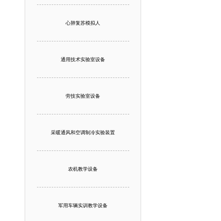
心肺复苏模拟人
通用技术实验室设备
劳技实验室设备
采暖通风和空调制冷实验装置
农机教学设备
军用车辆实训教学设备