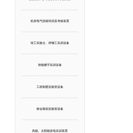
机床电气技能培训及考核装置
钳工实验台、焊铆工实训设备
智能楼宇实训设备
工程制图实验室设备
财会模拟实验室设备
风能、太阳能发电实训装置