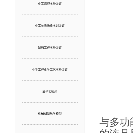
化工原理实验装置
化工单元操作实训装置
制药工程实验装置
化学工程化学工艺实验装置
教学实验箱
机械创新教学模型
与多功