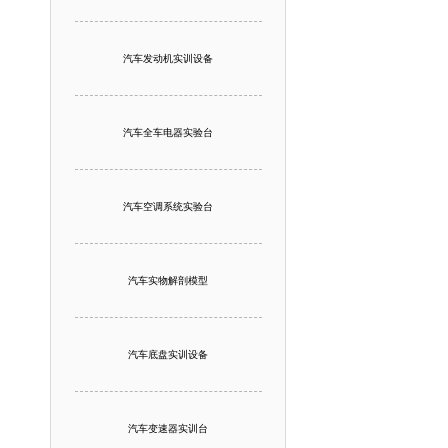
汽车发动机实训设备
汽车全车电器实验台
汽车空调系统实验台
汽车实物解剖模型
汽车底盘实训设备
汽车变速器实训台