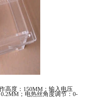
作高度：
150MM
；输入电压
：
0.2MM
；电热丝角度调节：
0-