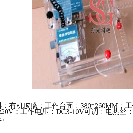
料：有机玻璃；工作台面：
380*260MM
；工
220V
；工作电压：
DC3-10V
可调；电热丝
度。