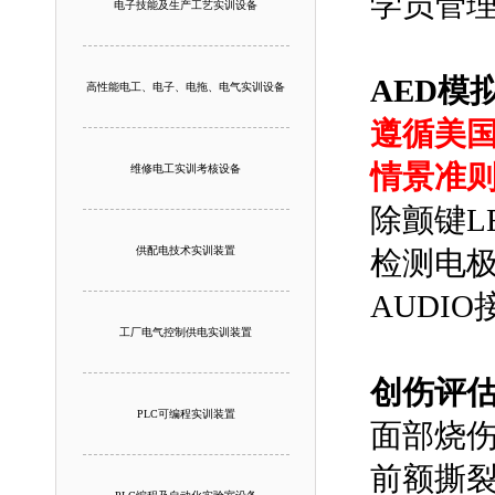
学员管
电子技能及生产工艺实训设备
AED模
高性能电工、电子、电拖、电气实训设备
遵循美国
情景准
维修电工实训考核设备
除颤键L
供配电技术实训装置
检测电
AUDI
工厂电气控制供电实训装置
创伤评
PLC可编程实训装置
面部烧伤
前额撕