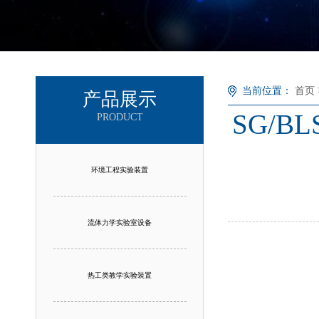
当前位置：
首页
产品展示
SG/
PRODUCT
环境工程实验装置
流体力学实验室设备
热工类教学实验装置