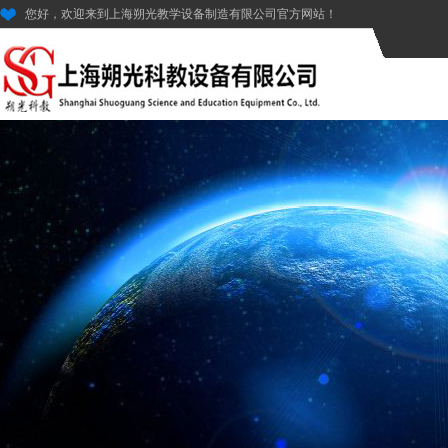
您好，欢迎来到上海朔光教学设备制造有限公司官方网站！