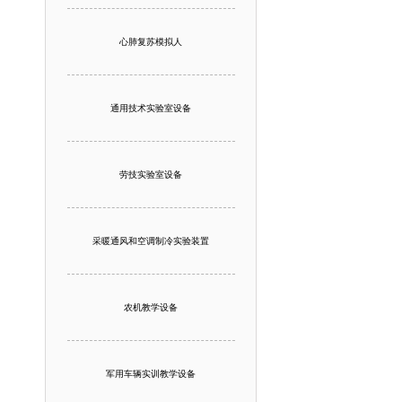
心肺复苏模拟人
通用技术实验室设备
劳技实验室设备
采暖通风和空调制冷实验装置
农机教学设备
军用车辆实训教学设备