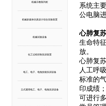
机械示教陈列柜
系统主
公电脑
机械多媒体仿真设计综合实验装置
心肺复苏
机械试验设备
生命特
放。
化工过程控制实训装置
心肺复苏
人工呼
电工、电子、电拖技能实训设备
标准的
印成绩
立式通用电工、电子、电拖实训设备
可进行