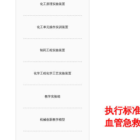
化工原理实验装置
化工单元操作实训装置
制药工程实验装置
化学工程化学工艺实验装置
教学实验箱
执行标准
机械创新教学模型
血管急救