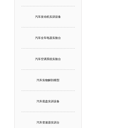
汽车发动机实训设备
汽车全车电器实验台
汽车空调系统实验台
汽车实物解剖模型
汽车底盘实训设备
汽车变速器实训台