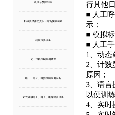
行其他
机械示教陈列柜
■ 人工
机械多媒体仿真设计综合实验装置
示；
■ 模拟
机械试验设备
■ 人工
1、动态
化工过程控制实训装置
2、计
原因；
电工、电子、电拖技能实训设备
3、语
以便训
立式通用电工、电子、电拖实训设备
4、实
5、实