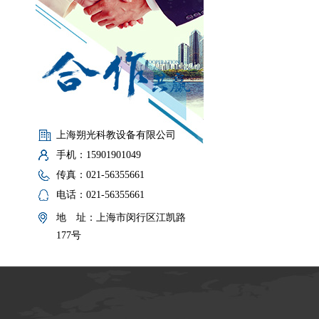
上海朔光科教设备有限公司
手机：15901901049
传真：021-56355661
电话：021-56355661
地 址：上海市闵行区江凯路
177号