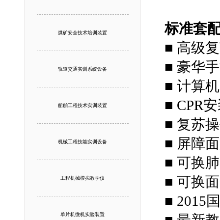
标准套
煤矿安全技术培训装置
■ 高级
■ 豪华
轨道交通实训系统设备
■ 计算
■ CP
船舶工程技术实训装置
■ 复苏
■ 屏障面
机械工程技能实训设备
■ 可换
■ 可换
工程机械模拟教学仪
■ 20
单片机微机实验装置