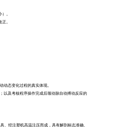
气力量过小）。
改正。
自动动态变化过程的真实体现。
应；以及考核程序操作完成后颈动脉自动搏动反应的
摸具、经注塑机高温注压而成，具有解剖标志准确、