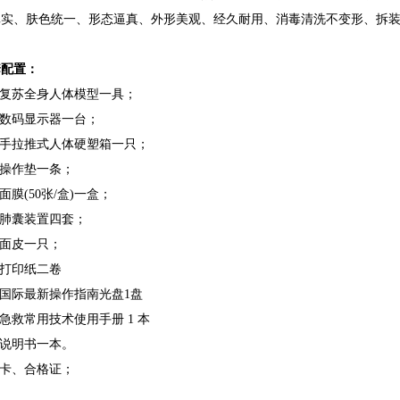
真实、肤色统一、形态逼真、外形美观、经久耐用、消毒清洗不变形、拆
套配置：
级复苏全身人体模型一具；
脑数码显示器一台；
华手拉推式人体硬塑箱一只；
苏操作垫一条；
障面膜(50张/盒)一盒；
换肺囊装置四套；
换面皮一只；
敏打印纸二卷
015国际最新操作指南光盘1盘
场急救常用技术使用手册 1 本
用说明书一本。
修卡、合格证；