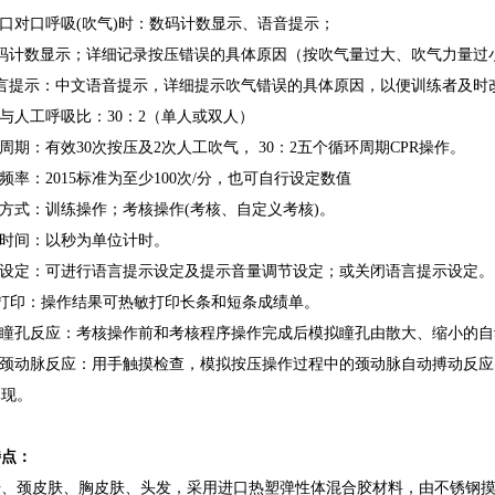
工口对口呼吸(吹气)时：数码计数显示、语音提示；
数码计数显示；详细记录按压错误的具体原因（按吹气量过大、吹
语言提示：中文语音提示，详细提示吹气错误的具体原因，以便训练者及时
压与人工呼吸比：30：2（单人或双人）
作周期：有效30次按压及2次人工吹气， 30：2五个循环周期CPR操作。
作频率：2015标准为至少100次/分，也可自行设定数值
作方式：训练操作；考核操作(考核、自定义考核)。
作时间：以秒为单位计时。
言设定：可进行语言提示设定及提示音量调节设定；或关闭语言提示设定。
绩打印：操作结果可热敏打印长条和短条成绩单。
检查瞳孔反应：考核操作前和考核程序操作完成后模拟瞳孔由散大、缩小的
检查颈动脉反应：用手触摸检查，模拟按压操作过程中的颈动脉自动搏动反
体现。
特点：
肤、颈皮肤、胸皮肤、头发，采用进口热塑弹性体混合胶材料，由不锈钢