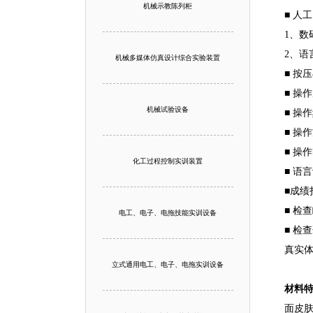
机械示教陈列柜
■ 人
1、
2、
机械多媒体仿真设计综合实验装置
■ 按
■ 操
机械试验设备
■ 操
■ 操
■ 操
化工过程控制实训装置
■ 语
■成
■ 
电工、电子、电拖技能实训设备
■ 
真实
立式通用电工、电子、电拖实训设备
材料
面皮