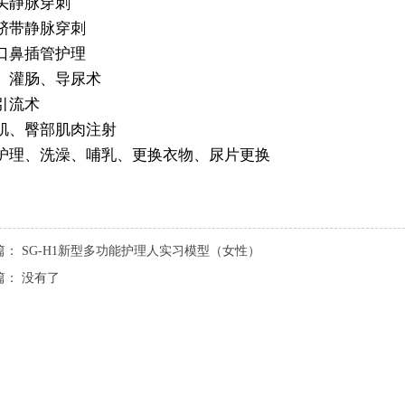
头静脉穿刺
脐带静脉穿刺
口鼻插管护理
、灌肠、导尿术
引流术
肌、臀部肌肉注射
护理、洗澡、哺乳、更换衣物、尿片更换
篇：
SG-H1新型多功能护理人实习模型（女性）
篇：
没有了